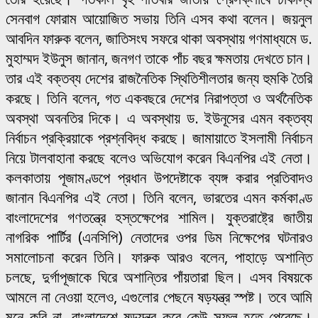
সেনবাগ ফোরাম আয়োজিত সভায় তিনি এসব কথা বলেন। জয়নুল
আবদিন ফারুক বলেন, জাতিসংঘ সফরে থাকা অবস্থায় গণমাধ্যমে ড.
মুহাম্মদ ইউনুস জানান, জনগণ তাকে পাঁচ বছর ক্ষমতায় দেখতে চান।
তার এই বক্তব্য দেশের রাজনৈতিক স্থিতিশীলতার জন্য হুমকি তৈরি
করছে। তিনি বলেন, গত একবছরে দেশের নিরাপত্তা ও অর্থনৈতিক
অবস্থা অবনতির দিকে। এ অবস্থায় ড. ইউনূসের এমন বক্তব্য
নির্বাচন প্রক্রিয়াকে প্রশ্নবিদ্ধ করছে। জামায়াতে ইসলামী নির্বাচন
নিয়ে টালবাহানা করছে বলেও অভিযোগ করেন বিএনপির এই নেতা।
কলকাতায় পূজামণ্ডপে প্রধান উপদেষ্টাকে ব্যঙ্গ করার প্রতিবাদও
জানান বিএনপির এই নেতা। তিনি বলেন, ভারতের এমন কর্মকাণ্ড
বাংলাদেশের গণতন্ত্রে হস্তক্ষেপের শামিল। যুক্তরাষ্ট্রে জাতীয়
নাগরিক পার্টির (এনসিপি) নেতাদের ওপর ডিম নিক্ষেপের ঘটনারও
সমালোচনা করেন তিনি। ফারুক আরও বলেন, পাহাড়ে অশান্তি
চলছে, দুর্গাপূজাকে ঘিরে অশান্তির পাঁয়তারা ছিল। এসব বিষয়কে
আমলে না নেওয়া হলেও, এগুলোর পেছনে ষড়যন্ত্র স্পষ্ট। তবে আমি
মনে করি না, বাংলাদেশে ষড়যন্ত্র করে কেউ সফল হতে পেরেছে।