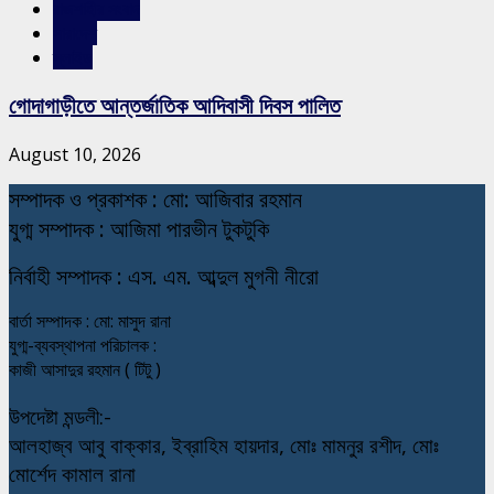
রাজশাহীর সংবাদ
সারাদেশ
স্লাইড
গোদাগাড়ীতে আন্তর্জাতিক আদিবাসী দিবস পালিত
August 10, 2026
স
ম্পাদক ও প্রকাশক : মো: আজিবার রহমান
যুগ্ম সম্পাদক : আজিমা পারভীন টুকটুকি
নি
র্বাহী সম্পাদক : এস. এম. আব্দুল মুগনী নীরো
বার্তা সম্পাদক : মো: মাসুদ রানা
যুগ্ম-ব্যবস্থাপনা পরিচালক :
কাজী আসাদুর রহমান ( টিটু )
উপদেষ্টা মন্ডলী:-
আলহাজ্ব আবু বাক্কার, ইব্রাহিম হায়দার, মোঃ মামনুর রশীদ, মোঃ
মোর্শেদ কামাল রানা