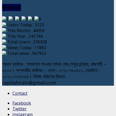
Visitor
Users Today : 3123
This Month : 44359
This Year : 241744
Total Users : 270308
Views Today : 11882
Total views : 967953
প্রধান কার্যালয় : শালবাগান পাওয়ার হাউজ মোড়,সপুরা,চন্দ্রিমা, রাজশাহী –
৬২০৩। সম্পাদকীয় কার্যালয় :- ফোন:- ০৭২১-৭৬০৬২১, মোবাইল:-
০১৭১১-৩৭৮০৯৪। নিউজ পাঠানোর ঠিকানা:
rajshahiralo@gmail.com
Contact
Facebook
Twitter
Instagram