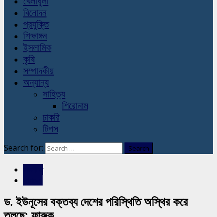
খেলাধুলা
বিনোদন
প্রযুক্তি
শিক্ষাঙ্গন
ইসলামিক
কৃষি
সম্পাদকীয়
অন্যান্য
সাহিত্য
শিরোনাম
চাকরি
টিপস
Search for:
রাজনীতি
সারাদেশ
ড. ইউনূসের বক্তব্য দেশের পরিস্থিতি অস্থির করে
তুলছে: ফারুক