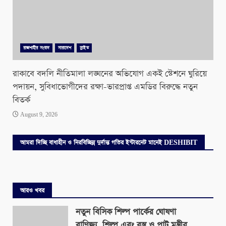
রাজশাহীর সংবাদ
সারাদেশ
স্লাইড
রাকাবে বদলি নীতিমালা লঙ্ঘনের অভিযোগ একই স্টেশনে ঘুরিয়ে
পদায়ন, সুবিধাভোগীদের রক্ষা-ভারপ্রাপ্ত এমডির বিরুদ্ধে নতুন
বিতর্ক
August 9, 2026
আমরা দিচ্ছি বাধাহীন ও নিরবিচ্ছিন্ন দুর্দান্ত গতির ইন্টারনেট মানেই DESHIBIT
আরও খবর
নতুন বিসিক শিল্প পার্কের ঘোষণা
বাণিজ্য, শিল্প এবং বস্ত্র ও পাট মন্ত্রীর