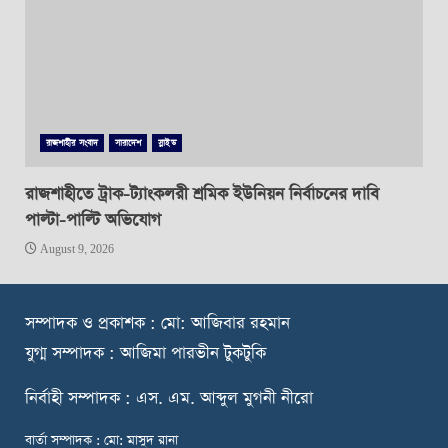
রাজশাহীর সংবাদ
সারাদেশ
স্লাইড
রাজশাহীতে ট্রাক-ট্যাংকলরী শ্রমিক ইউনিয়ন নির্বাচনের দাবি
পাল্টা-পাল্টি অভিযোগ
August 9, 2026
স
ম্পাদক ও প্রকাশক : মো: আজিবার রহমান
যুগ্ম সম্পাদক : আজিমা পারভীন টুকটুকি
নি
র্বাহী সম্পাদক : এস. এম. আব্দুল মুগনী নীরো
বার্তা সম্পাদক : মো: মাসুদ রানা