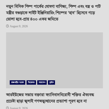
নতুন বিসিক শিল্প পার্কের ঘোষণা বাণিজ্য, শিল্প এবং বস্ত্র ও পাট
মন্ত্রীর বগুড়াকে লাইট ইঞ্জিনিয়ারিং শিল্পের ‘হাব’ হিসেবে গড়ে
তোলা হবে-প্রায় ৪০০ একর জমিতে
August 9, 2026
রাজশাহীর সংবাদ
শিরোনাম
সারাদেশ
স্লাইড
আরইউজের সভায় বক্তারা ফ্যাসিবাদবিরোধী শক্তির ঐক্যবদ্ধ
প্রচেষ্টা ছাড়া জুলাই গণঅভ্যুত্থানের প্রত্যাশা পূরণ হবে না
August 9, 2026