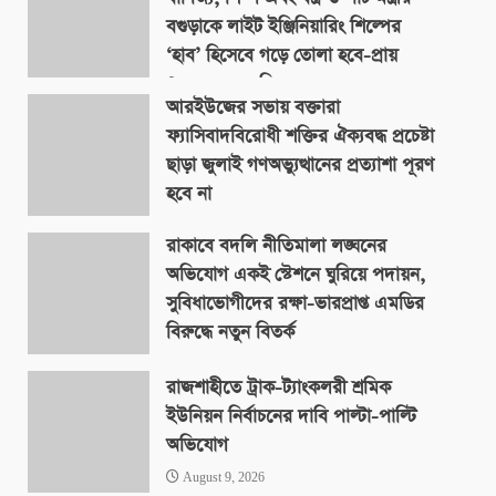
বগুড়াকে লাইট ইঞ্জিনিয়ারিং শিল্পের
‘হাব’ হিসেবে গড়ে তোলা হবে-প্রায়
৪০০ একর জমিতে
আরইউজের সভায় বক্তারা
August 9, 2026
ফ্যাসিবাদবিরোধী শক্তির ঐক্যবদ্ধ প্রচেষ্টা
ছাড়া জুলাই গণঅভ্যুত্থানের প্রত্যাশা পূরণ
হবে না
August 9, 2026
রাকাবে বদলি নীতিমালা লঙ্ঘনের
অভিযোগ একই স্টেশনে ঘুরিয়ে পদায়ন,
সুবিধাভোগীদের রক্ষা-ভারপ্রাপ্ত এমডির
বিরুদ্ধে নতুন বিতর্ক
August 9, 2026
রাজশাহীতে ট্রাক-ট্যাংকলরী শ্রমিক
ইউনিয়ন নির্বাচনের দাবি পাল্টা-পাল্টি
অভিযোগ
August 9, 2026