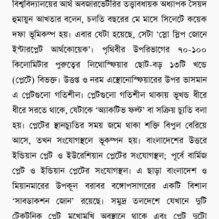
বিশ্ববিদ্যালয়ের আর্থ অবজারভেটরির তত্ত্বাবধায়ক অধ্যাপক সৈয়দ
হুমায়ুন আখতার বলেন, চলতি বছরের মে মাসে সিলেটে কয়েক
দফা ভূমিকম্প হয়। এবার যেটা হয়েছে, সেটা ‘স্লো স্লিপ জোনে
ইন্টারপ্লেট আর্থকোয়েক’। পৃথিবীর উপরিভাগের ৭০-১০০
কিলোমিটার পুরুত্বের লিথোস্ফিয়ার ছোট-বড় ১৩টি খন্ডে
(প্লেটে) বিভক্ত। উত্তপ্ত ও নরম এস্থোনোস্ফিয়ারের উপর ভাসমান
এ প্লেটগুলো গতিশীল। প্লেটগুলো গতিশীল থাকায় ভূখন্ড ধীরে
ধীরে সরতে থাকে, যেটাকে ‘অ্যাকটিভ ফল্ট’ বা সক্রিয় চ্যুতি বলা
হয়। প্লেটের স্থানচ্যুতির সময় জমে থাকা শক্তি বিপুল বেরিয়ে
আসে, তখন সংযোগস্থলে ভূকম্পন হয়। বাংলাদেশের উত্তরে
ইন্ডিয়ান প্লেট ও ইউরেশিয়ান প্লেটের সংযোগস্থল; পূর্বে বার্মিজ
প্লেট ও ইন্ডিয়ান প্লেটের সংযোগস্থল। এ ছাড়া বাংলাদেশ ও
মিয়ানমারের উপকূল বরাবর বঙ্গোপসাগরের একটি বিশাল
‘সাবডাকশন জোন’ রয়েছে। সমুদ্র তলদেশে যেখানে দুটি
টেকটনিক প্লেট মুখোমুখি অবস্থানে থাকে এবং প্লেট দুটো