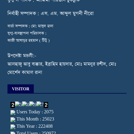
যুগ্ম সম্পাদক : আজিমা পারভীন টুকটুকি
নি
র্বাহী সম্পাদক : এস. এম. আব্দুল মুগনী নীরো
বার্তা সম্পাদক : মো: মাসুদ রানা
যুগ্ম-ব্যবস্থাপনা পরিচালক :
কাজী আসাদুর রহমান ( টিটু )
উপদেষ্টা মন্ডলী:-
আলহাজ্ব আবু বাক্কার, ইব্রাহিম হায়দার, মোঃ মামনুর রশীদ, মোঃ
মোর্শেদ কামাল রানা
VISITOR
Users Today : 2075
This Month : 25023
This Year : 222408
Total Users : 250972