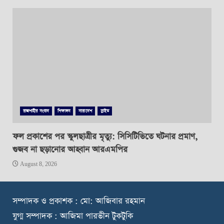
রাজশাহীর সংবাদ
শিক্ষাঙ্গন
সারাদেশ
স্লাইড
ফল প্রকাশের পর স্কুলছাত্রীর মৃত্যু: সিসিটিভিতে ঘটনার প্রমাণ,
গুজব না ছড়ানোর আহ্বান আরএমপির
August 8, 2026
স
ম্পাদক ও প্রকাশক : মো: আজিবার রহমান
যুগ্ম সম্পাদক : আজিমা পারভীন টুকটুকি