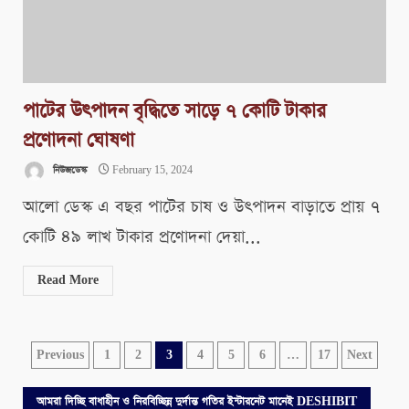
পাটের উৎপাদন বৃদ্ধিতে সাড়ে ৭ কোটি টাকার
প্রণোদনা ঘোষণা
নিউজডেস্ক
February 15, 2024
আলো ডেস্ক এ বছর পাটের চাষ ও উৎপাদন বাড়াতে প্রায় ৭
কোটি ৪৯ লাখ টাকার প্রণোদনা দেয়া...
Read More
Posts
Previous
1
2
3
4
5
6
…
17
Next
pagination
আমরা দিচ্ছি বাধাহীন ও নিরবিচ্ছিন্ন দুর্দান্ত গতির ইন্টারনেট মানেই DESHIBIT