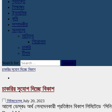
প্রযুক্তি
শিক্ষাঙ্গন
ইসলামিক
কৃষি
সম্পাদকীয়
অন্যান্য
সাহিত্য
শিরোনাম
চাকরি
টিপস
Search for:
চাকরির সুযোগ দিচ্ছে বিকাশ
চাকরির সুযোগ দিচ্ছে বিকাশ
নিউজডেস্ক
July 20, 2023
আলো ডেস্কঃ অর্থ লেনদেনকারী প্রতিষ্ঠান বিকাশ লিমিটেডে ‘সি