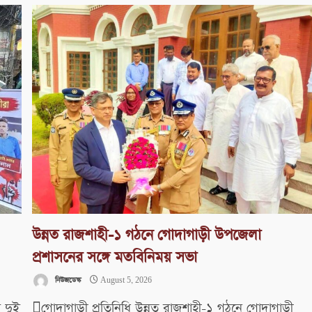
উন্নত রাজশাহী-১ গঠনে গোদাগাড়ী উপজেলা
প্রশাসনের সঙ্গে মতবিনিময় সভা
নিউজডেস্ক
August 5, 2026
 দুই
গোদাগাড়ী প্রতিনিধি উন্নত রাজশাহী-১ গঠনে গোদাগাড়ী