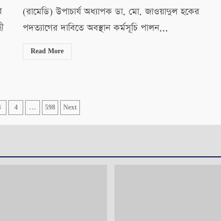
র
(রামেডি) উপাচার্য অধ্যাপক ডা. মো. জাওয়াদুল হকের
ী
পদত্যাগের দাবিতে অবস্থান কর্মসূচি পালন...
Read More
3
4
…
598
Next
tion