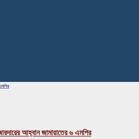
 এমপির
 জোরদারের আহ্বান জামায়াতের ৬ এমপির