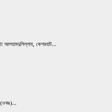
া! আলহামদুলিল্লাহ, কেশরহাট...
 (ওখঙ)...