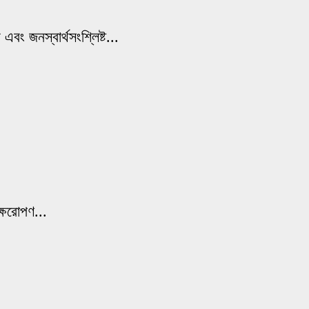
বং জনস্বার্থসংশ্লিষ্ট...
্ষরোপণ...