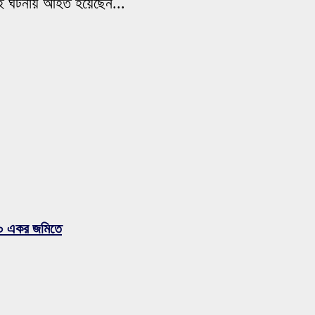
কই ঘটনায় আহত হয়েছেন...
 ৪০০ একর জমিতে