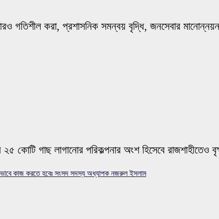
 আরও গতিশীল করা, প্রশাসনিক সমন্বয় বৃদ্ধি, জনসেবার মানোন্নয়ন এ
ে ২৫ কোটি গাছ লাগানোর পরিকল্পনার অংশ হিসেবে রাজশাহীতেও বৃক
বদ্ধভাবে কাজ করতে হবেঃ সংসদ সদস্য অধ্যাপক নজরুল ইসলাম