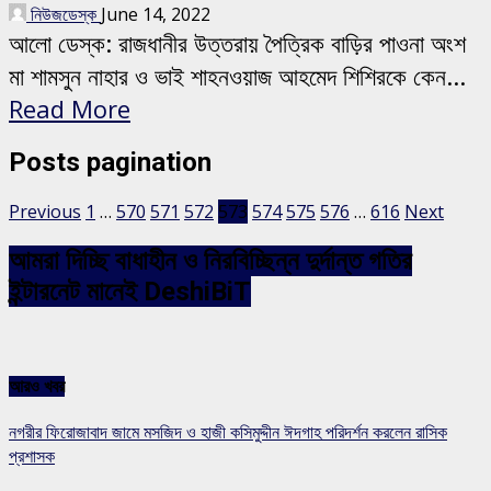
নিউজডেস্ক
June 14, 2022
আলো ডেস্ক: রাজধানীর উত্তরায় পৈত্রিক বাড়ির পাওনা অংশ
মা শামসুন নাহার ও ভাই শাহনওয়াজ আহমেদ শিশিরকে কেন...
Read More
Posts pagination
Previous
1
…
570
571
572
573
574
575
576
…
616
Next
আমরা দিচ্ছি বাধাহীন ও নিরবিচ্ছিন্ন দুর্দান্ত গতির
ইন্টারনেট মানেই DeshiBiT
আরও খবর
নগরীর ফিরোজাবাদ জামে মসজিদ ও হাজী কসিমুদ্দীন ঈদগাহ পরিদর্শন করলেন রাসিক
প্রশাসক