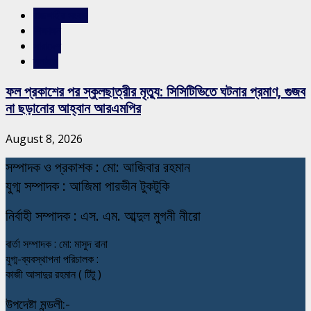
রাজশাহীর সংবাদ
শিক্ষাঙ্গন
সারাদেশ
স্লাইড
ফল প্রকাশের পর স্কুলছাত্রীর মৃত্যু: সিসিটিভিতে ঘটনার প্রমাণ, গুজব
না ছড়ানোর আহ্বান আরএমপির
August 8, 2026
স
ম্পাদক ও প্রকাশক : মো: আজিবার রহমান
যুগ্ম সম্পাদক : আজিমা পারভীন টুকটুকি
নি
র্বাহী সম্পাদক : এস. এম. আব্দুল মুগনী নীরো
বার্তা সম্পাদক : মো: মাসুদ রানা
যুগ্ম-ব্যবস্থাপনা পরিচালক :
কাজী আসাদুর রহমান ( টিটু )
উপদেষ্টা মন্ডলী:-