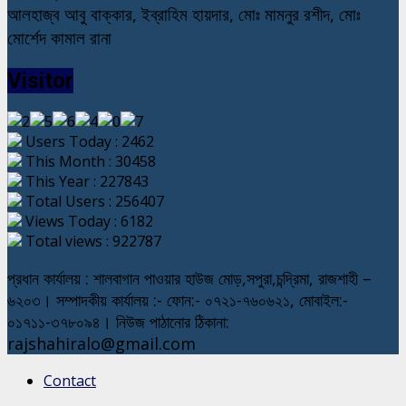
আলহাজ্ব আবু বাক্কার, ইব্রাহিম হায়দার, মোঃ মামনুর রশীদ, মোঃ
মোর্শেদ কামাল রানা
Visitor
Users Today : 2462
This Month : 30458
This Year : 227843
Total Users : 256407
Views Today : 6182
Total views : 922787
প্রধান কার্যালয় : শালবাগান পাওয়ার হাউজ মোড়,সপুরা,চন্দ্রিমা, রাজশাহী –
৬২০৩। সম্পাদকীয় কার্যালয় :- ফোন:- ০৭২১-৭৬০৬২১, মোবাইল:-
০১৭১১-৩৭৮০৯৪। নিউজ পাঠানোর ঠিকানা:
rajshahiralo@gmail.com
Contact