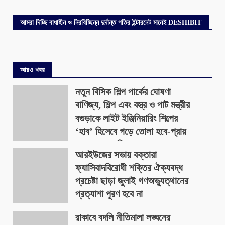
আমরা দিচ্ছি বাধাহীন ও নিরবিচ্ছিন্ন দুর্দান্ত গতির ইন্টারনেট মানেই DESHIBIT
আরও খবর
নতুন বিসিক শিল্প পার্কের ঘোষণা
বাণিজ্য, শিল্প এবং বস্ত্র ও পাট মন্ত্রীর
বগুড়াকে লাইট ইঞ্জিনিয়ারিং শিল্পের
‘হাব’ হিসেবে গড়ে তোলা হবে-প্রায়
৪০০ একর জমিতে
আরইউজের সভায় বক্তারা
August 9, 2026
ফ্যাসিবাদবিরোধী শক্তির ঐক্যবদ্ধ
প্রচেষ্টা ছাড়া জুলাই গণঅভ্যুত্থানের
প্রত্যাশা পূরণ হবে না
August 9, 2026
রাকাবে বদলি নীতিমালা লঙ্ঘনের