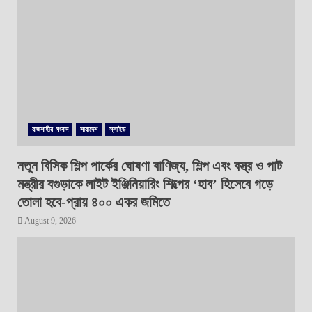
রাজশাহীর সংবাদ
সারাদেশ
স্লাইড
নতুন বিসিক শিল্প পার্কের ঘোষণা বাণিজ্য, শিল্প এবং বস্ত্র ও পাট
মন্ত্রীর বগুড়াকে লাইট ইঞ্জিনিয়ারিং শিল্পের ‘হাব’ হিসেবে গড়ে
তোলা হবে-প্রায় ৪০০ একর জমিতে
August 9, 2026