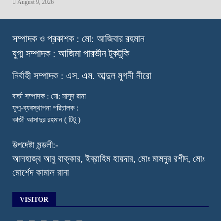
August 9, 2026
স
ম্পাদক ও প্রকাশক : মো: আজিবার রহমান
যুগ্ম সম্পাদক : আজিমা পারভীন টুকটুকি
নি
র্বাহী সম্পাদক : এস. এম. আব্দুল মুগনী নীরো
বার্তা সম্পাদক : মো: মাসুদ রানা
যুগ্ম-ব্যবস্থাপনা পরিচালক :
কাজী আসাদুর রহমান ( টিটু )
উপদেষ্টা মন্ডলী:-
আলহাজ্ব আবু বাক্কার, ইব্রাহিম হায়দার, মোঃ মামনুর রশীদ, মোঃ
মোর্শেদ কামাল রানা
VISITOR