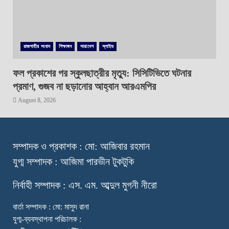
রাজশাহীর সংবাদ
শিক্ষাঙ্গন
সারাদেশ
স্লাইড
ফল প্রকাশের পর স্কুলছাত্রীর মৃত্যু: সিসিটিভিতে ঘটনার
প্রমাণ, গুজব না ছড়ানোর আহ্বান আরএমপির
August 8, 2026
স
ম্পাদক ও প্রকাশক : মো: আজিবার রহমান
যুগ্ম সম্পাদক : আজিমা পারভীন টুকটুকি
নি
র্বাহী সম্পাদক : এস. এম. আব্দুল মুগনী নীরো
বার্তা সম্পাদক : মো: মাসুদ রানা
যুগ্ম-ব্যবস্থাপনা পরিচালক :