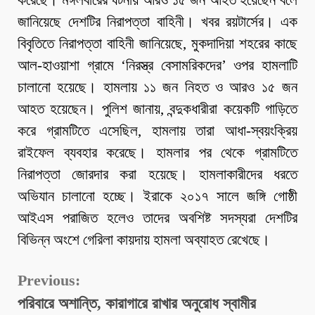
করেছে। মঙ্গলবারের ঘটনায় আরও ১৫ জন আহত হয়েছেন বলে
জানিয়েছে দেশটির নিরাপত্তা বাহিনী। খবর রয়টার্সের। এক
বিবৃতিতে নিরাপত্তা বাহিনী জানিয়েছে, মুকদাদিয়া শহরের কাছে
আল-হাওয়াশা গ্রামে ‘নিরস্ত্র বেসামরিকদের’ ওপর হামলাটি
চালানো হয়েছে। হামলায় ১১ জন নিহত ও আরও ১৫ জন
আহত হয়েছেন। পুলিশ জানায়, বন্দুকধারীরা কয়েকটি গাড়িতে
করে গ্রামটিতে এসেছিল, হামলায় তারা আধা-স্বয়ংক্রিয়
রাইফেল ব্যবহার করেছে। হামলার পর থেকে গ্রামটিতে
নিরাপত্তা জোরদার করা হয়েছে। হামলাকারীদের ধরতে
অভিযান চালানো হচ্ছে। ইরাকে ২০১৭ সালে জঙ্গি গোষ্ঠী
আইএস পরাজিত হলেও তাদের অবশিষ্ট সদস্যরা দেশটির
বিভিন্ন অংশে গেরিলা কায়দায় হামলা অব্যাহত রেখেছে।
Continue
Previous:
Reading
পরিবারে অশান্তি, কারাগারে রাখার অনুরোধ স্বামীর