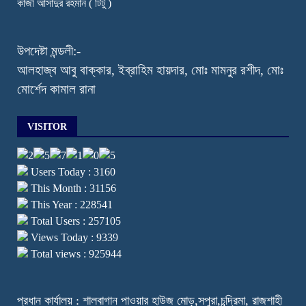
কাজী আসাদুর রহমান ( টিটু )
উপদেষ্টা মন্ডলী:-
আলহাজ্ব আবু বাক্কার, ইব্রাহিম হায়দার, মোঃ মামনুর রশীদ, মোঃ
মোর্শেদ কামাল রানা
VISITOR
Users Today : 3160
This Month : 31156
This Year : 228541
Total Users : 257105
Views Today : 9339
Total views : 925944
প্রধান কার্যালয় : শালবাগান পাওয়ার হাউজ মোড়,সপুরা,চন্দ্রিমা, রাজশাহী