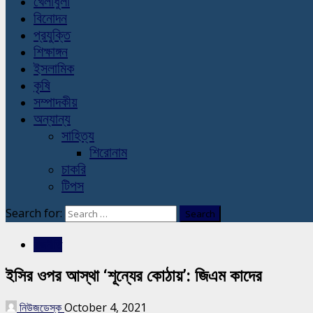
খেলাধুলা
বিনোদন
প্রযুক্তি
শিক্ষাঙ্গন
ইসলামিক
কৃষি
সম্পাদকীয়
অন্যান্য
সাহিত্য
শিরোনাম
চাকরি
টিপস
Search for:
রাজনীতি
ইসির ওপর আস্থা ‘শূন্যের কোঠায়’: জিএম কাদের
নিউজডেস্ক
October 4, 2021