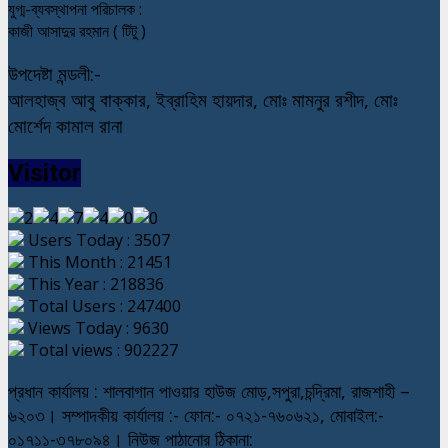
যুগ্ম-ব্যবস্থাপনা পরিচালক :
কাজী আসাদুর রহমান ( টিটু )
উপদেষ্টা মন্ডলী:-
আলহাজ্ব আবু বাক্কার, ইব্রাহিম হায়দার, মোঃ মামনুর রশীদ, মোঃ
মোর্শেদ কামাল রানা
Visitor
Users Today : 3507
This Month : 21451
This Year : 218836
Total Users : 247400
Views Today : 9630
Total views : 902227
প্রধান কার্যালয় : শালবাগান পাওয়ার হাউজ মোড়,সপুরা,চন্দ্রিমা, রাজশাহী –
৬২০৩। সম্পাদকীয় কার্যালয় :- ফোন:- ০৭২১-৭৬০৬২১, মোবাইল:-
০১৭১১-৩৭৮০৯৪। নিউজ পাঠানোর ঠিকানা: