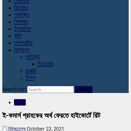
খেলাধুলা
বিনোদন
প্রযুক্তি
শিক্ষাঙ্গন
ইসলামিক
কৃষি
সম্পাদকীয়
অন্যান্য
সাহিত্য
শিরোনাম
চাকরি
টিপস
Search for:
সারাদেশ
ই-কমার্স গ্রাহকের অর্থ ফেরতে হাইকোর্টে রিট
নিউজডেস্ক
October 22, 2021