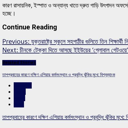
কারণ রাসায়নিক, ইস্পাত ও অন্যান্য খাতে দ্রুত গাড়ি উৎপাদন অফসেট
হচ্ছে।
Continue Reading
Previous:
যুক্তরাষ্ট্রে স্কুলে সহপাঠীর গুলিতে তিন শিক্ষার্থী 
Next:
চীনকে টেক্কা দিতে আসছে ইইউয়ের ‘গ্লোবাল গেটওয়ে’
Related Stories
তাপপ্রবাহের কারণে দক্ষিণ এশিয়ায় কর্মসংস্থান ও প্রবৃদ্ধি ঝুঁকির মুখে: বিশ্বব্যাংক
আন্তর্জাতিক
শিরোনাম
সারাদেশ
স্লাইড
তাপপ্রবাহের কারণে দক্ষিণ এশিয়ায় কর্মসংস্থান ও প্রবৃদ্ধি ঝুঁকির মুখে: ব