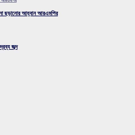
ুজব না ছড়ানোর আহ্বান আরএমপির
রব্য জব্দ