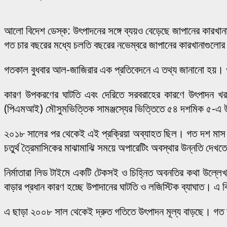
আলো বিদেশ ডেস্ক: উৎপাদনের সঙ্গে ব্যয়ও বেড়েছে জাপানের কারখান
গত চার বছরের মধ্যে চলতি বছরের নভেম্বরে জাপানের কারখানাগুলোর ক
গতকাল বুধবার আল-জাজিরার এক প্রতিবেদনে এ তথ্য জানানো হয়। ও
কারণ উপকরণের ঘাটতি এবং দেরিতে সরবরাহের কারণে উৎপাদন খরচ ১
(পিএমআই) মৌসুমভিত্তিক সামঞ্জস্যের ভিত্তিতে ৫৪ দশমিক ৫-এ
২০১৮ সালের পর থেকেই এই প্রক্রিয়া অব্যাহত ছিল। গত দশ মাস ধা
চতুর্থ ত্রৈমাসিকের মাঝামাঝি সময়ে অপারেটিং অবস্থার উন্নতি দেখ
নির্মাতারা লিড টাইমে একটি টেকসই ও চিহ্নিত অবনতির কথা উল্লেখ
বাড়ার প্রধান কারণ হচ্ছে উপাদানের ঘাটতি ও লজিস্টিক ব্যাঘাত। এ
এ ছাড়া ২০০৮ সাল থেকেই দ্রুত গতিতে উৎপাদন মূল্য বাড়ছে। গত মঙ