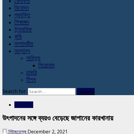
খেলাধুলা
বিনোদন
প্রযুক্তি
শিক্ষাঙ্গন
ইসলামিক
কৃষি
সম্পাদকীয়
অন্যান্য
সাহিত্য
শিরোনাম
চাকরি
টিপস
Search for:
আন্তর্জাতিক
উৎপাদনের সঙ্গে ব্যয়ও বেড়েছে জাপানের কারখানায়
নিউজডেস্ক
December 2, 2021