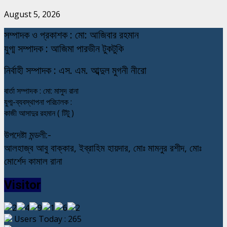
August 5, 2026
স
ম্পাদক ও প্রকাশক : মো: আজিবার রহমান
যুগ্ম সম্পাদক : আজিমা পারভীন টুকটুকি
নি
র্বাহী সম্পাদক : এস. এম. আব্দুল মুগনী নীরো
বার্তা সম্পাদক : মো: মাসুদ রানা
যুগ্ম-ব্যবস্থাপনা পরিচালক :
কাজী আসাদুর রহমান ( টিটু )
উপদেষ্টা মন্ডলী:-
আলহাজ্ব আবু বাক্কার, ইব্রাহিম হায়দার, মোঃ মামনুর রশীদ, মোঃ
মোর্শেদ কামাল রানা
Visitor
Users Today : 265