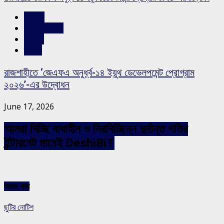
খেলাধুলা
রাজশাহীর সংবাদ
সারাদেশ
স্লাইড
রাজশাহীতে ‘জেএফএ অনুর্ধ্ব-১৪ ইয়ুথ ডেভেলপমেন্ট প্রোগ্রাম
২০২৬’-এর উদ্বোধন
June 17, 2026
আমরা দিচ্ছি বাধাহীন ও নিরবিচ্ছিন্ন দুর্দান্ত গতির
ইন্টারনেট মানেই DeshiBiT
আরও খবর
ছুটির নোটিশ