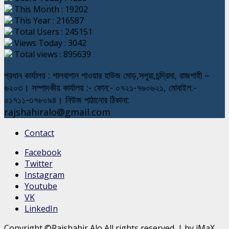
This Month : 19202
This Year : 216587
Total Users : 245151
Views Today : 3042
Total views : 895639
প্রধান কার্যালয় : শালবাগান পাওয়ার হাউজ মোড়,সপুরা,চন্দ্রিমা, রাজশাহী –
৬২০৩। সম্পাদকীয় কার্যালয় :- ফোন:- ০৭২১-৭৬০৬২১, মোবাইল:-
০১৭১১-৩৭৮০৯৪। নিউজ পাঠানোর ঠিকানা:
rajshahiralo@gmail.com
Contact
Facebook
Twitter
Instagram
Youtube
VK
LinkedIn
Copyright ©Rajshahir Alo All rights reserved.
|
by iMaX.