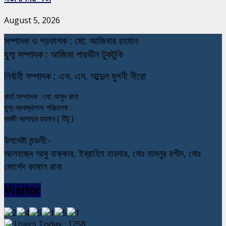
August 5, 2026
স
ম্পাদক ও প্রকাশক : মো: আজিবার রহমান
যুগ্ম সম্পাদক : আজিমা পারভীন টুকটুকি
নি
র্বাহী সম্পাদক : এস. এম. আব্দুল মুগনী নীরো
বার্তা সম্পাদক : মো: মাসুদ রানা
যুগ্ম-ব্যবস্থাপনা পরিচালক :
কাজী আসাদুর রহমান ( টিটু )
উপদেষ্টা মন্ডলী:-
আলহাজ্ব আবু বাক্কার, ইব্রাহিম হায়দার, মোঃ মামনুর রশীদ, মোঃ
মোর্শেদ কামাল রানা
Visitor
Users Today : 1258