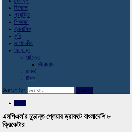
খেলাধুলা
বিনোদন
প্রযুক্তি
শিক্ষাঙ্গন
ইসলামিক
কৃষি
সম্পাদকীয়
অন্যান্য
সাহিত্য
শিরোনাম
চাকরি
টিপস
Search for:
খেলাধুলা
এলপিএল’র চুড়ান্ত প্লেয়ার ড্রাফটে বাংলাদেশি ৮
ক্রিকেটার