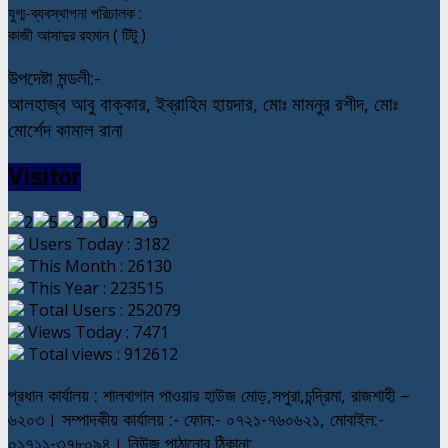
যুগ্ম-ব্যবস্থাপনা পরিচালক :
কাজী আসাদুর রহমান ( টিটু )
উপদেষ্টা মন্ডলী:-
আলহাজ্ব আবু বাক্কার, ইব্রাহিম হায়দার, মোঃ মামনুর রশীদ, মোঃ
মোর্শেদ কামাল রানা
Visitor
Users Today : 3182
This Month : 26130
This Year : 223515
Total Users : 252079
Views Today : 7471
Total views : 912612
প্রধান কার্যালয় : শালবাগান পাওয়ার হাউজ মোড়,সপুরা,চন্দ্রিমা, রাজশাহী –
৬২০৩। সম্পাদকীয় কার্যালয় :- ফোন:- ০৭২১-৭৬০৬২১, মোবাইল:-
০১৭১১-৩৭৮০৯৪। নিউজ পাঠানোর ঠিকানা: