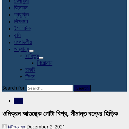
খেলাধুলা
বিনোদন
প্রযুক্তি
শিক্ষাঙ্গন
ইসলামিক
কৃষি
সম্পাদকীয়
অন্যান্য
সাহিত্য
শিরোনাম
চাকরি
টিপস
Search for:
জাতীয়
ওমিক্রন আতঙ্কে গোটা বিশ্ব, সীমান্ত বন্ধের হিড়িক
নিউজডেস্ক
December 2, 2021