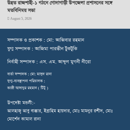
উন্নত রাজশাহী-১ গঠনে গোদাগাড়ী উপজেলা প্রশাসনের সঙ্গে
মতবিনিময় সভা
August 5, 2026
স
ম্পাদক ও প্রকাশক : মো: আজিবার রহমান
যুগ্ম সম্পাদক : আজিমা পারভীন টুকটুকি
নি
র্বাহী সম্পাদক : এস. এম. আব্দুল মুগনী নীরো
বার্তা সম্পাদক : মো: মাসুদ রানা
যুগ্ম-ব্যবস্থাপনা পরিচালক :
কাজী আসাদুর রহমান ( টিটু )
উপদেষ্টা মন্ডলী:-
আলহাজ্ব আবু বাক্কার, ইব্রাহিম হায়দার, মোঃ মামনুর রশীদ, মোঃ
মোর্শেদ কামাল রানা