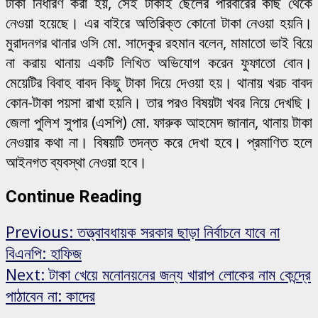
টাকা নির্ধারণ করা হয়, সেই টাকাই ছেলের পরিবারের কাছ থেকে
নেওয়া হয়েছে। এর বাইরে অতিরিক্ত কোনো টাকা নেওয়া হয়নি।
মুরাদনগর থানার ওসি মো. সাদেকুর রহমান বলেন, মামাতো ভাই বিয়ে
না করায় থানায় একটি লিখিত অভিযোগ করেন ফুফাতো বোন।
মেয়েটির বিবাহ বাবদ কিছু টাকা দিয়ে দেওয়া হয়। থানায় খরচ বাবদ
কোন-টাকা পয়সা রাখা হয়নি। তার পরও বিষয়টা খবর নিয়ে দেখছি।
জেলা পুলিশ সুপার (এসপি) মো. ফারুক আহমেদ জানান, থানায় টাকা
নেওয়ার কথা না। বিষয়টি তদন্ত করে দেখা হবে। প্রমাণিত হলে
আইনগত ব্যবস্থা নেওয়া হবে।
Continue Reading
Previous:
তত্ত্বাবধায়ক সরকার ছাড়া নির্বাচনে যাবে না
বিএনপি: হাফিজ
Next:
টাকা খেয়ে মনোনয়নের জন্য খারাপ লোকের নাম কেন্দ্রে
পাঠাবেন না: কাদের