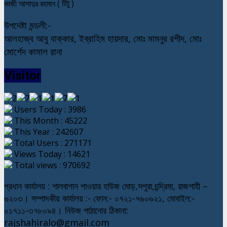
কাজী আসাদুর রহমান ( টিটু )
উপদেষ্টা মন্ডলী:-
আলহাজ্ব আবু বাক্কার, ইব্রাহিম হায়দার, মোঃ মামনুর রশীদ, মোঃ
মোর্শেদ কামাল রানা
Visitor
Users Today : 3986
This Month : 45222
This Year : 242607
Total Users : 271171
Views Today : 14621
Total views : 970692
প্রধান কার্যালয় : শালবাগান পাওয়ার হাউজ মোড়,সপুরা,চন্দ্রিমা, রাজশাহী –
৬২০৩। সম্পাদকীয় কার্যালয় :- ফোন:- ০৭২১-৭৬০৬২১, মোবাইল:-
০১৭১১-৩৭৮০৯৪। নিউজ পাঠানোর ঠিকানা:
rajshahiralo@gmail.com