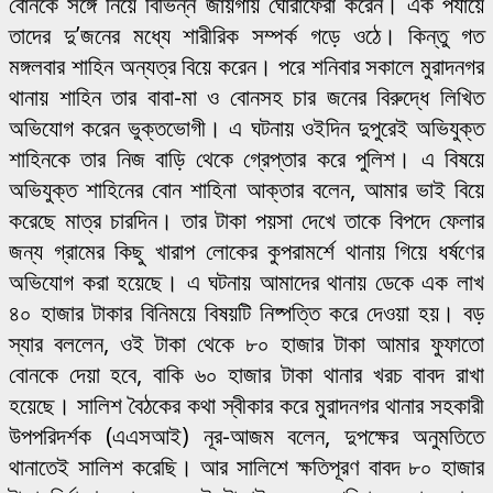
বোনকে সঙ্গে নিয়ে বিভিন্ন জায়গায় ঘোরাফেরা করেন। এক পর্যায়ে
তাদের দু’জনের মধ্যে শারীরিক সম্পর্ক গড়ে ওঠে। কিন্তু গত
মঙ্গলবার শাহিন অন্যত্র বিয়ে করেন। পরে শনিবার সকালে মুরাদনগর
থানায় শাহিন তার বাবা-মা ও বোনসহ চার জনের বিরুদ্ধে লিখিত
অভিযোগ করেন ভুক্তভোগী। এ ঘটনায় ওইদিন দুপুরেই অভিযুক্ত
শাহিনকে তার নিজ বাড়ি থেকে গ্রেপ্তার করে পুলিশ। এ বিষয়ে
অভিযুক্ত শাহিনের বোন শাহিনা আক্তার বলেন, আমার ভাই বিয়ে
করেছে মাত্র চারদিন। তার টাকা পয়সা দেখে তাকে বিপদে ফেলার
জন্য গ্রামের কিছু খারাপ লোকের কুপরামর্শে থানায় গিয়ে ধর্ষণের
অভিযোগ করা হয়েছে। এ ঘটনায় আমাদের থানায় ডেকে এক লাখ
৪০ হাজার টাকার বিনিময়ে বিষয়টি নিষ্পত্তি করে দেওয়া হয়। বড়
স্যার বললেন, ওই টাকা থেকে ৮০ হাজার টাকা আমার ফুফাতো
বোনকে দেয়া হবে, বাকি ৬০ হাজার টাকা থানার খরচ বাবদ রাখা
হয়েছে। সালিশ বৈঠকের কথা স্বীকার করে মুরাদনগর থানার সহকারী
উপপরিদর্শক (এএসআই) নূর-আজম বলেন, দুপক্ষের অনুমতিতে
থানাতেই সালিশ করেছি। আর সালিশে ক্ষতিপূরণ বাবদ ৮০ হাজার