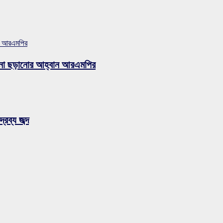
ান আরএমপির
ুজব না ছড়ানোর আহ্বান আরএমপির
রব্য জব্দ