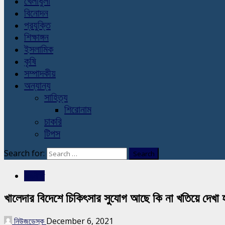
খেলাধুলা
বিনোদন
প্রযুক্তি
শিক্ষাঙ্গন
ইসলামিক
কৃষি
সম্পাদকীয়
অন্যান্য
সাহিত্য
শিরোনাম
চাকরি
টিপস
Search for:
রাজনীতি
খালেদার বিদেশে চিকিৎসার সুযোগ আছে কি না খতিয়ে দেখা হচ
নিউজডেস্ক
December 6, 2021