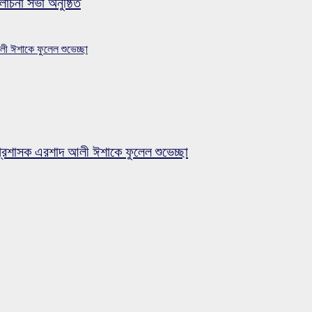
লোচনা সভা অনুষ্ঠিত
লী ঈশাকে ফুলেল শুভেচ্ছা
প্রশাসক এরশাদ আলী ঈশাকে ফুলেল শুভেচ্ছা