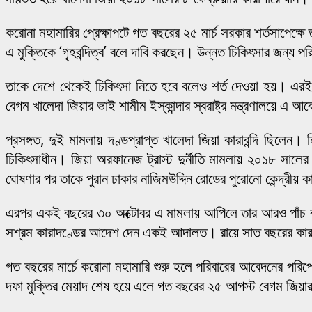
করোনা মহামারির প্রেক্ষাপটে গত বছরের ২৫ মার্চ সরকার শর্তসাপেক্ষে
এ মুক্তিকে ‘গৃহবন্দিত্ব’ বলে দাবি করছেন। উন্নত চিকিৎসার জন্য 
তাকে দেশে থেকেই চিকিৎসা নিতে হবে বলেও শর্ত দেওয়া হয়। এরই
বেগম খালেদা জিয়ার ভাই শামীম ইস্কান্দার স্বরাষ্ট্র মন্ত্রণালয়ে
প্রসঙ্গত, দুই মামলায় দণ্ডপ্রাপ্ত খালেদা জিয়া কারাবন্দি ছিলে
চিকিৎসাধীন। জিয়া অরফানেজ ট্রাস্ট দুর্নীতি মামলায় ২০১৮ সালে
ঘোষণার পর তাকে পুরান ঢাকার নাজিমউদ্দিন রোডের পুরোনো কেন্দ্রীয় 
এরপর একই বছরের ৩০ অক্টোবর এ মামলায় আপিলে তার আরও পাঁচ বছরে
সশ্রম কারাদণ্ডের আদেশ দেন একই আদালত। রায়ে সাত বছরের কারাদ
গত বছরের মার্চে করোনা মহামারি শুরু হলে পরিবারের আবেদনের পরিপ্রে
দফা মুক্তির মেয়াদ শেষ হয়ে এলে গত বছরের ২৫ আগস্ট বেগম জিয়ার 