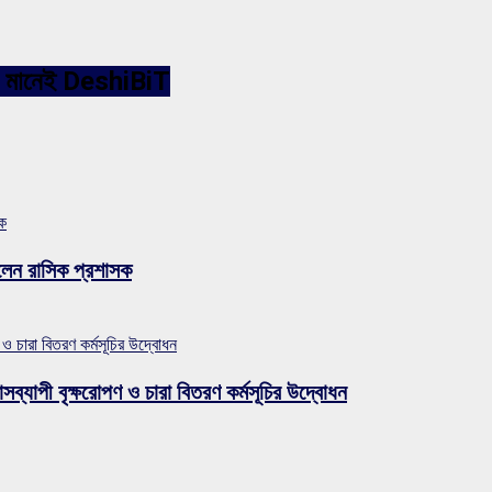
ারনেট মানেই DeshiBiT
সক
লেন রাসিক প্রশাসক
 ও চারা বিতরণ কর্মসূচির উদ্বোধন
সব্যাপী বৃক্ষরোপণ ও চারা বিতরণ কর্মসূচির উদ্বোধন