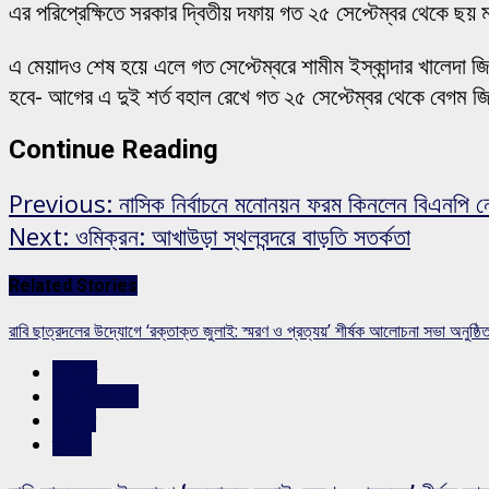
এর পরিপ্রেক্ষিতে সরকার দ্বিতীয় দফায় গত ২৫ সেপ্টেম্বর থেকে ছয় 
এ মেয়াদও শেষ হয়ে এলে গত সেপ্টেম্বরে শামীম ইস্কান্দার খালেদা 
হবে- আগের এ দুই শর্ত বহাল রেখে গত ২৫ সেপ্টেম্বর থেকে বেগম জ
Continue Reading
Previous:
নাসিক নির্বাচনে মনোনয়ন ফরম কিনলেন বিএনপি ন
Next:
ওমিক্রন: আখাউড়া স্থলবন্দরে বাড়তি সতর্কতা
Related Stories
রাবি ছাত্রদলের উদ্যোগে ‘রক্তাক্ত জুলাই: স্মরণ ও প্রত্যয়’ শীর্ষক আলোচনা সভা অনুষ্ঠি
রাজনীতি
রাজশাহীর সংবাদ
সারাদেশ
স্লাইড