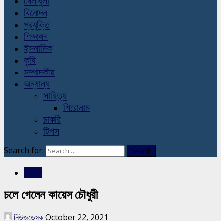
খেলাধুলা
বিনোদন
প্রযুক্তি
শিক্ষাঙ্গন
ইসলামিক
কৃষি
সম্পাদকীয়
অন্যান্য
সাহিত্য
শিরোনাম
চাকরি
টিপস
Search for:
বিনোদন
চলে গেলেন কায়েস চৌধুরী
নিউজডেস্ক
October 22, 2021