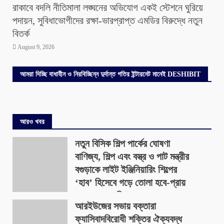
রাকাবে বদলি নীতিমালা লঙ্ঘনের অভিযোগ একই স্টেশনে ঘুরিয়ে
পদায়ন, সুবিধাভোগীদের রক্ষা-ভারপ্রাপ্ত এমডির বিরুদ্ধে নতুন
বিতর্ক
August 9, 2026
আমরা দিচ্ছি বাধাহীন ও নিরবিচ্ছিন্ন দুর্দান্ত গতির ইন্টারনেট মানেই DESHIBIT
আরও খবর
নতুন বিসিক শিল্প পার্কের ঘোষণা
বাণিজ্য, শিল্প এবং বস্ত্র ও পাট মন্ত্রীর
বগুড়াকে লাইট ইঞ্জিনিয়ারিং শিল্পের
‘হাব’ হিসেবে গড়ে তোলা হবে-প্রায়
৪০০ একর জমিতে
আরইউজের সভায় বক্তারা
August 9, 2026
ফ্যাসিবাদবিরোধী শক্তির ঐক্যবদ্ধ