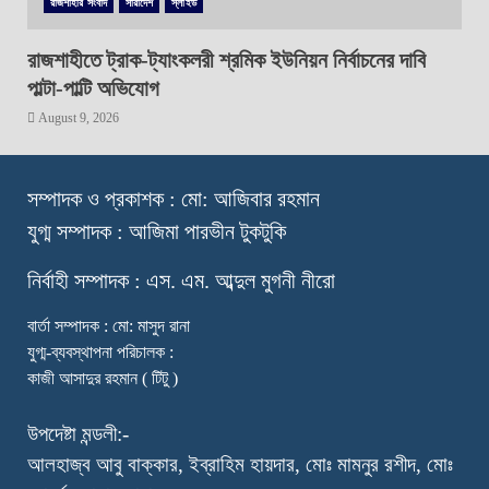
রাজশাহীর সংবাদ
সারাদেশ
স্লাইড
রাজশাহীতে ট্রাক-ট্যাংকলরী শ্রমিক ইউনিয়ন নির্বাচনের দাবি
পাল্টা-পাল্টি অভিযোগ
August 9, 2026
স
ম্পাদক ও প্রকাশক : মো: আজিবার রহমান
যুগ্ম সম্পাদক : আজিমা পারভীন টুকটুকি
নি
র্বাহী সম্পাদক : এস. এম. আব্দুল মুগনী নীরো
বার্তা সম্পাদক : মো: মাসুদ রানা
যুগ্ম-ব্যবস্থাপনা পরিচালক :
কাজী আসাদুর রহমান ( টিটু )
উপদেষ্টা মন্ডলী:-
আলহাজ্ব আবু বাক্কার, ইব্রাহিম হায়দার, মোঃ মামনুর রশীদ, মোঃ