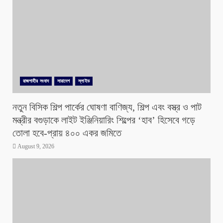
রাজশাহীর সংবাদ
সারাদেশ
স্লাইড
নতুন বিসিক শিল্প পার্কের ঘোষণা বাণিজ্য, শিল্প এবং বস্ত্র ও পাট
মন্ত্রীর বগুড়াকে লাইট ইঞ্জিনিয়ারিং শিল্পের ‘হাব’ হিসেবে গড়ে
তোলা হবে-প্রায় ৪০০ একর জমিতে
August 9, 2026