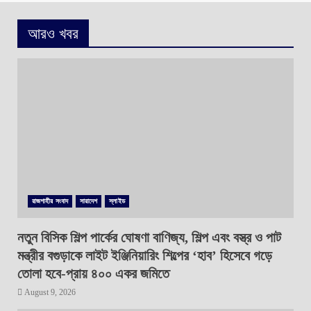
আরও খবর
রাজশাহীর সংবাদ
সারাদেশ
স্লাইড
নতুন বিসিক শিল্প পার্কের ঘোষণা বাণিজ্য, শিল্প এবং বস্ত্র ও পাট
মন্ত্রীর বগুড়াকে লাইট ইঞ্জিনিয়ারিং শিল্পের ‘হাব’ হিসেবে গড়ে
তোলা হবে-প্রায় ৪০০ একর জমিতে
August 9, 2026