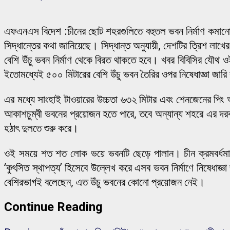
এফএনএস বিদেশ :চীনের ছোট শহরগুলিতে বহুতল ভবন নির্মাণ কমানোর 
সিদ্ধান্তের কথা জানিয়েছে। সিদ্ধান্ত অনুযায়ী, দেশটির ত্রিশ লা
বেশি উঁচু ভবন নির্মাণ থেকে বিরত থাকতে হবে। খবর বিবিসির যৌথ 
ইতোমধ্যেই ৫০০ মিটারের বেশি উঁচু ভবন তৈরির ওপর নিষেধাজ্ঞা জার
এর মধ্যে সাংহাই টাওয়ারের উচ্চতা ৬৩২ মিটার এবং শেনজেনের পিং 
আকাশচুম্বী ভবনের প্রয়োজন হতে পারে, তবে অন্যান্য শহরে এর 
হঠাৎ দুলতে শুরু করে।
ওই সময়ে শত শত লোক ভয়ে ভবনটি ছেড়ে পালান। চীন ক্রমবর্ধমান 
‘কুৎসিত স্থাপত্য’ হিসেবে উল্লেখ করে এসব ভবন নির্মাণে নিষেধ
বেশিরভাগই বলেছেন, এত উঁচু ভবনের কোনো প্রয়োজন নেই।
Continue Reading