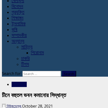
খেলাধুলা
বিনোদন
প্রযুক্তি
শিক্ষাঙ্গন
ইসলামিক
কৃষি
সম্পাদকীয়
অন্যান্য
সাহিত্য
শিরোনাম
চাকরি
টিপস
Search for:
আন্তর্জাতিক
চীনে বহুতল ভবন কমানোর সিদ্ধান্ত
নিউজডেস্ক
October 28, 2021