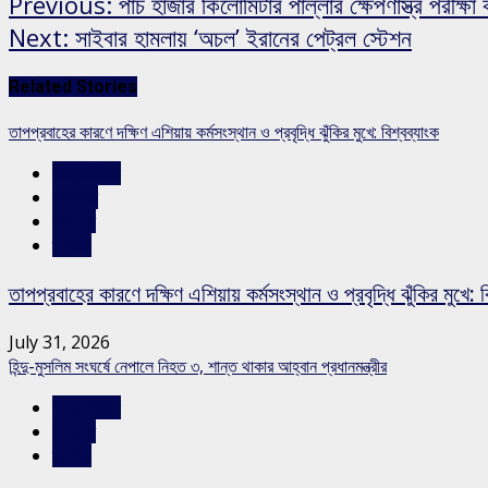
Previous:
পাঁচ হাজার কিলোমিটার পাল্লার ক্ষেপণাস্ত্র পরীক্
Next:
সাইবার হামলায় ‘অচল’ ইরানের পেট্রল স্টেশন
Related Stories
তাপপ্রবাহের কারণে দক্ষিণ এশিয়ায় কর্মসংস্থান ও প্রবৃদ্ধি ঝুঁকির মুখে: বিশ্বব্যাংক
আন্তর্জাতিক
শিরোনাম
সারাদেশ
স্লাইড
তাপপ্রবাহের কারণে দক্ষিণ এশিয়ায় কর্মসংস্থান ও প্রবৃদ্ধি ঝুঁকির মুখে: ব
July 31, 2026
হিন্দু-মুসলিম সংঘর্ষে নেপালে নিহত ৩, শান্ত থাকার আহ্বান প্রধানমন্ত্রীর
আন্তর্জাতিক
সারাদেশ
স্লাইড