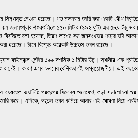
সিদ্ধান্ত নেওয়া হয়েছে। গত মঙ্গলবার জারি করা একটি যৌথ বিবৃতিতে
খের কম জনসংখ্যার শহরগুলিতে ১৫০ মিটার (৪৯২ ফুট) এর চেয়ে উঁচু ভবন
ওই বিবৃতিতে বলা হয়েছে, ত্রিশ লাখের কম জনসংখ্যার শহরে যদি আকাশচ
ি করা হয়েছে। চীনে বিশ্বের কয়েকটি উচ্চতম ভবন রয়েছে।
অ্যান ফাইন্যান্স সেন্টার ৫৯৯ দশমিক ১ মিটার উঁচু। স্থানীয় এক প্
দরকার নেই। কারণ এসব ভবনের বেশিরভাগই অপ্রয়োজনীয়। এই বছরের শ
ব্যয়বহুল ভ্যানিটি প্রকল্পের বিরুদ্ধে অনেকেই কড়া সমালোচনা শু
াজ্ঞা জারি করে। এদিকে, বহুতল ভবন কমিয়ে আনার এই ঘোষণা নিয়ে এ