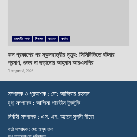
রাজশাহীর সংবাদ
শিক্ষাঙ্গন
সারাদেশ
স্লাইড
ফল প্রকাশের পর স্কুলছাত্রীর মৃত্যু: সিসিটিভিতে ঘটনার
প্রমাণ, গুজব না ছড়ানোর আহ্বান আরএমপির
August 8, 2026
স
ম্পাদক ও প্রকাশক : মো: আজিবার রহমান
যুগ্ম সম্পাদক : আজিমা পারভীন টুকটুকি
নি
র্বাহী সম্পাদক : এস. এম. আব্দুল মুগনী নীরো
বার্তা সম্পাদক : মো: মাসুদ রানা
যুগ্ম-ব্যবস্থাপনা পরিচালক :