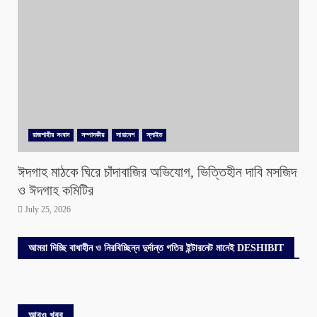
রাজশাহীর সংবাদ
সম্পাদকীয়
সারাদেশ
স্লাইড
ঈদগাহ মাঠকে ঘিরে চাঁদাবাজির অভিযোগ, ভিত্তিহীন দাবি মসজিদ
ও ঈদগাহ কমিটির
July 25, 2026
আমরা দিচ্ছি বাধাহীন ও নিরবিচ্ছিন্ন দুর্দান্ত গতির ইন্টারনেট মানেই DESHIBIT
আরও খবর