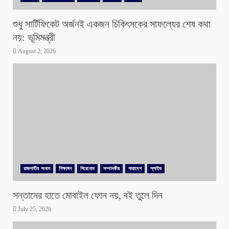
শুধু সার্টিফিকেট অর্জনই একজন চিকিৎসকের সাফল্যের শেষ কথা
নয়: ভূমিমন্ত্রী
August 2, 2026
রাজশাহীর সংবাদ
শিক্ষাঙ্গন
শিরোনাম
সম্পাদকীয়
সারাদেশ
স্লাইড
সন্তানের হাতে মোবাইল ফোন নয়, বই তুলে দিন
July 25, 2026