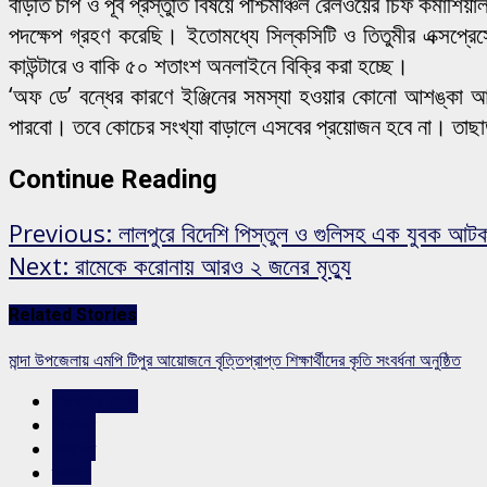
বাড়তি চাপ ও পূর্ব প্রস্তুতি বিষয়ে পশ্চিমাঞ্চল রেলওয়ের চিফ কমার্
পদক্ষেপ গ্রহণ করেছি। ইতোমধ্যে সিল্কসিটি ও তিতুমীর এক্সপ্রে
কাউন্টারে ও বাকি ৫০ শতাংশ অনলাইনে বিক্রি করা হচ্ছে।
‘অফ ডে’ বন্ধের কারণে ইঞ্জিনের সমস্যা হওয়ার কোনো আশঙ্কা আ
পারবো। তবে কোচের সংখ্যা বাড়ালে এসবের প্রয়োজন হবে না। তাছা
Continue Reading
Previous:
লালপুরে বিদেশি পিস্তুল ও গুলিসহ এক যুবক আট
Next:
রামেকে করোনায় আরও ২ জনের মৃত্যু
Related Stories
মান্দা উপজেলায় এমপি টিপুর আয়োজনে বৃত্তিপ্রাপ্ত শিক্ষার্থীদের কৃতি সংবর্ধনা অনুষ্ঠিত
রাজশাহীর সংবাদ
শিক্ষাঙ্গন
সারাদেশ
স্লাইড