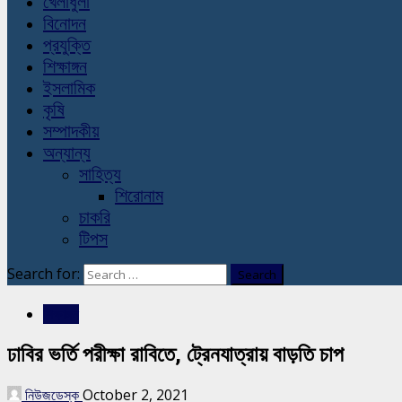
খেলাধুলা
বিনোদন
প্রযুক্তি
শিক্ষাঙ্গন
ইসলামিক
কৃষি
সম্পাদকীয়
অন্যান্য
সাহিত্য
শিরোনাম
চাকরি
টিপস
Search for:
শিক্ষাঙ্গন
ঢাবির ভর্তি পরীক্ষা রাবিতে, ট্রেনযাত্রায় বাড়তি চাপ
নিউজডেস্ক
October 2, 2021