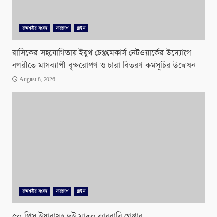
রাজশাহীর সংবাদ
সারাদেশ
স্লাইড
রাসিকের সহযোগিতায় ইয়ুথ চেঞ্জমেকার্স নেটওয়ার্কের উদ্যোগে
নগরীতে মাসব্যাপী বৃক্ষরোপণ ও চারা বিতরণ কর্মসূচির উদ্বোধন
August 8, 2026
রাজশাহীর সংবাদ
সারাদেশ
স্লাইড
৫০ পিস ইয়াবাসহ দুই মাদক কারবারি গ্রেপ্তার