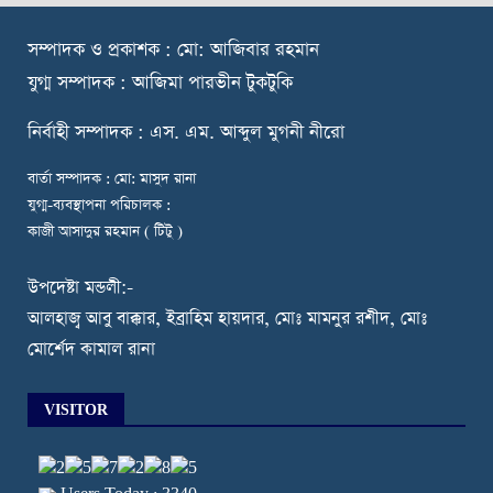
স
ম্পাদক ও প্রকাশক : মো: আজিবার রহমান
যুগ্ম সম্পাদক : আজিমা পারভীন টুকটুকি
নি
র্বাহী সম্পাদক : এস. এম. আব্দুল মুগনী নীরো
বার্তা সম্পাদক : মো: মাসুদ রানা
যুগ্ম-ব্যবস্থাপনা পরিচালক :
কাজী আসাদুর রহমান ( টিটু )
উপদেষ্টা মন্ডলী:-
আলহাজ্ব আবু বাক্কার, ইব্রাহিম হায়দার, মোঃ মামনুর রশীদ, মোঃ
মোর্শেদ কামাল রানা
VISITOR