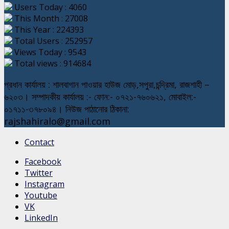
Users Today : 4060
This Month : 27008
This Year : 224393
Total Users : 252957
Views Today : 9543
Total views : 914684
প্রধান কার্যালয় : শালবাগান পাওয়ার হাউজ মোড়,সপুরা,চন্দ্রিমা, রাজশাহী –
৬২০৩। সম্পাদকীয় কার্যালয় :- ফোন:- ০৭২১-৭৬০৬২১, মোবাইল:-
০১৭১১-৩৭৮০৯৪। নিউজ পাঠানোর ঠিকানা:
rajshahiralo@gmail.com
Contact
Facebook
Twitter
Instagram
Youtube
VK
LinkedIn