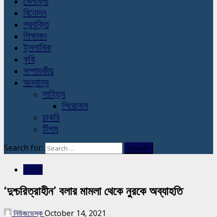
খেলাধুলা
বিনোদন
প্রযুক্তি
শিক্ষাঙ্গন
ইসলামিক
কৃষি
সম্পাদকীয়
অন্যান্য
সাহিত্য
শিরোনাম
চাকরি
টিপস
Search for:
সারাদেশ
‘দুশ্চরিত্রাহীন’ বলার মামলা থেকে নুরকে অব্যাহতি
নিউজডেস্ক
October 14, 2021