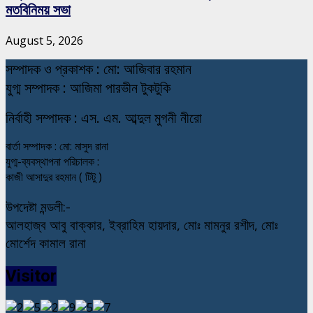
মতবিনিময় সভা
August 5, 2026
স
ম্পাদক ও প্রকাশক : মো: আজিবার রহমান
যুগ্ম সম্পাদক : আজিমা পারভীন টুকটুকি
নি
র্বাহী সম্পাদক : এস. এম. আব্দুল মুগনী নীরো
বার্তা সম্পাদক : মো: মাসুদ রানা
যুগ্ম-ব্যবস্থাপনা পরিচালক :
কাজী আসাদুর রহমান ( টিটু )
উপদেষ্টা মন্ডলী:-
আলহাজ্ব আবু বাক্কার, ইব্রাহিম হায়দার, মোঃ মামনুর রশীদ, মোঃ
মোর্শেদ কামাল রানা
Visitor