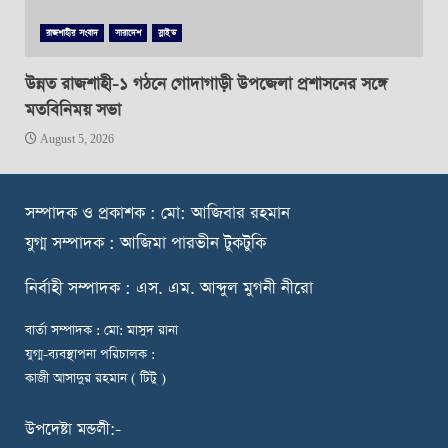
রাজশাহীর সংবাদ
সারাদেশ
স্লাইড
উন্নত রাজশাহী-১ গঠনে গোদাগাড়ী উপজেলা প্রশাসনের সঙ্গে
মতবিনিময় সভা
August 5, 2026
স
ম্পাদক ও প্রকাশক : মো: আজিবার রহমান
যুগ্ম সম্পাদক : আজিমা পারভীন টুকটুকি
নি
র্বাহী সম্পাদক : এস. এম. আব্দুল মুগনী নীরো
বার্তা সম্পাদক : মো: মাসুদ রানা
যুগ্ম-ব্যবস্থাপনা পরিচালক :
কাজী আসাদুর রহমান ( টিটু )
উপদেষ্টা মন্ডলী:-