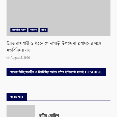
রাজশাহীর সংবাদ
সারাদেশ
স্লাইড
উন্নত রাজশাহী-১ গঠনে গোদাগাড়ী উপজেলা প্রশাসনের সঙ্গে
মতবিনিময় সভা
August 5, 2026
আমরা দিচ্ছি বাধাহীন ও নিরবিচ্ছিন্ন দুর্দান্ত গতির ইন্টারনেট মানেই DESHIBIT
আরও খবর
ছুটির নোটিশ