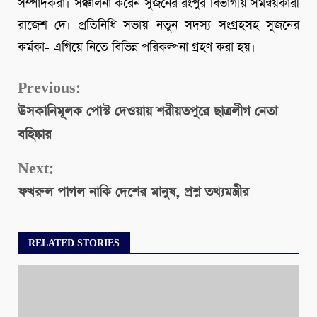
সম্পাদকরা। সঞ্চালনা করেন সুজনের রংপুর বিভাগীয় সমন্বয়কারী
রাজেশ দে। প্রতিনিধি সভায় নতুন সদস্য সংগ্রহসহ সুজনের
কর্মকা- এগিয়ে নিতে বিভিন্ন পরিকল্পনা গ্রহণ করা হয়।
Continue
Previous:
উসকানিমূলক পোস্ট দেওয়ায় শরীয়তপুরে ছাত্রলীগ নেতা
Reading
বহিষ্কার
Next:
ফখরুল পাগল নাকি দেশের মানুষ, প্রশ্ন তথ্যমন্ত্রীর
RELATED STORIES