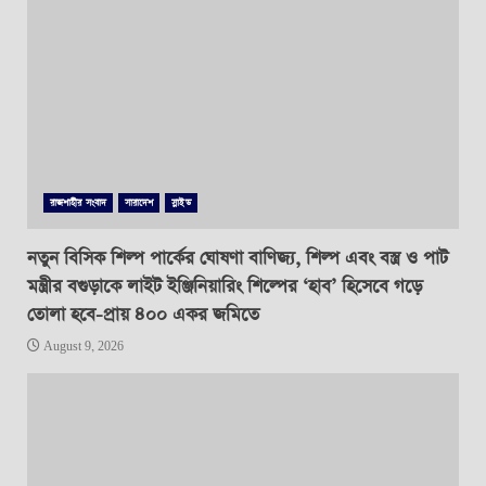
রাজশাহীর সংবাদ
সারাদেশ
স্লাইড
নতুন বিসিক শিল্প পার্কের ঘোষণা বাণিজ্য, শিল্প এবং বস্ত্র ও পাট
মন্ত্রীর বগুড়াকে লাইট ইঞ্জিনিয়ারিং শিল্পের ‘হাব’ হিসেবে গড়ে
তোলা হবে-প্রায় ৪০০ একর জমিতে
August 9, 2026