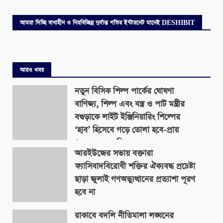
আমরা দিচ্ছি বাধাহীন ও নিরবিচ্ছিন্ন দুর্দান্ত গতির ইন্টারনেট মানেই DESHIBIT
আরও খবর
নতুন বিসিক শিল্প পার্কের ঘোষণা
বাণিজ্য, শিল্প এবং বস্ত্র ও পাট মন্ত্রীর
বগুড়াকে লাইট ইঞ্জিনিয়ারিং শিল্পের
‘হাব’ হিসেবে গড়ে তোলা হবে-প্রায়
৪০০ একর জমিতে
আরইউজের সভায় বক্তারা
August 9, 2026
ফ্যাসিবাদবিরোধী শক্তির ঐক্যবদ্ধ প্রচেষ্টা
ছাড়া জুলাই গণঅভ্যুত্থানের প্রত্যাশা পূরণ
হবে না
August 9, 2026
রাকাবে বদলি নীতিমালা লঙ্ঘনের