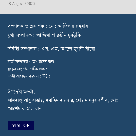
August 9, 2026
স
ম্পাদক ও প্রকাশক : মো: আজিবার রহমান
যুগ্ম সম্পাদক : আজিমা পারভীন টুকটুকি
নি
র্বাহী সম্পাদক : এস. এম. আব্দুল মুগনী নীরো
বার্তা সম্পাদক : মো: মাসুদ রানা
যুগ্ম-ব্যবস্থাপনা পরিচালক :
কাজী আসাদুর রহমান ( টিটু )
উপদেষ্টা মন্ডলী:-
আলহাজ্ব আবু বাক্কার, ইব্রাহিম হায়দার, মোঃ মামনুর রশীদ, মোঃ
মোর্শেদ কামাল রানা
VISITOR