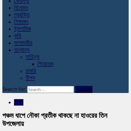
খেলাধুলা
বিনোদন
প্রযুক্তি
শিক্ষাঙ্গন
ইসলামিক
কৃষি
সম্পাদকীয়
অন্যান্য
সাহিত্য
শিরোনাম
চাকরি
টিপস
Search for:
জাতীয়
পঞ্চম ধাপে নৌকা প্রতীক থাকছে না হাওরের তিন
উপজেলায়