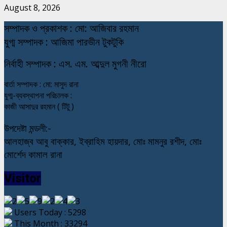
August 8, 2026
স
ম্পাদক ও প্রকাশক : মো: আজিবার রহমান
যুগ্ম সম্পাদক : আজিমা পারভীন টুকটুকি
নি
র্বাহী সম্পাদক : এস. এম. আব্দুল মুগনী নীরো
বার্তা সম্পাদক : মো: মাসুদ রানা
যুগ্ম-ব্যবস্থাপনা পরিচালক :
কাজী আসাদুর রহমান ( টিটু )
উপদেষ্টা মন্ডলী:-
আলহাজ্ব আবু বাক্কার, ইব্রাহিম হায়দার, মোঃ মামনুর রশীদ, মোঃ
মোর্শেদ কামাল রানা
Visitor
Users Today : 5298
This Month : 33294