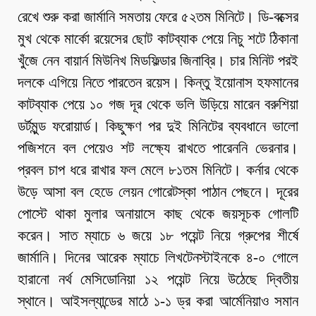
রেখে শুরু করা জার্মানি সমতায় ফেরে ৫২তম মিনিটে। ডি-বক্সের
মুখ থেকে মার্কো রয়েসের ছোট কাটব্যাক পেয়ে নিচু শটে ঠিকানা
খুঁজে নেন বায়ার্ন মিউনিখ মিডফিল্ডার জিনাব্রি। চার মিনিট পরই
দলকে এগিয়ে নিতে পারতেন রয়েস। কিন্তু ইয়োনাস হফমানের
কাটব্যাক পেয়ে ১০ গজ দূর থেকে ভলি উড়িয়ে মারেন বরুশিয়া
ডর্টমুন্ড ফরোয়ার্ড। কিছুক্ষণ পর দুই মিনিটের ব্যবধানে ভালো
পজিশনে বল পেয়েও শট লক্ষ্যে রাখতে পারেননি ভেরনার।
প্রবল চাপ ধরে রাখার ফল মেলে ৮১তম মিনিটে। কর্নার থেকে
উড়ে আসা বল হেডে লেয়ন গোরেটস্কা পাঠান পেছনে। দূরের
পোস্টে থাকা মুলার অনায়াসে কাছ থেকে জয়সূচক গোলটি
করেন। সাত ম্যাচে ৬ জয়ে ১৮ পয়েন্ট নিয়ে গ্রুপের শীর্ষে
জার্মানি। দিনের আরেক ম্যাচে লিখটেনস্টাইনকে ৪-০ গোলে
হারানো নর্থ মেসিডোনিয়া ১২ পয়েন্ট নিয়ে উঠেছে দ্বিতীয়
স্থানে। আইসল্যান্ডের মাঠে ১-১ ড্র করা আর্মেনিয়াও সমান