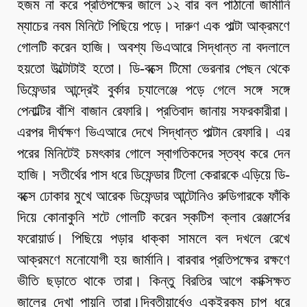
হজম না করে প্রতিপক্ষের জালে ১২ বার বল পাঠানো জার্মানি
ম্যাচের নবম মিনিটে পিছিয়ে পড়ে। দারুণ এক পাল্টা আক্রমণে
গোলটি করেন হাজি। অবশ্য ভিএআরে সিদ্ধান্ত না বদলালে
হয়তো উল্টোটাই হতো। ডি-বক্সে টিমো ভেরনার পেছন থেকে
ডিফেন্ডার আন্দ্রেই বুর্কার চ্যালেঞ্জে পড়ে গেলে সঙ্গে সঙ্গে
পেনাল্টির বাঁশি বাজান রেফারি। প্রতিবাদ জানায় সফরকারীরা।
এরপর দীর্ঘক্ষণ ভিএআরে দেখে সিদ্ধান্ত পাল্টান রেফারি। এর
পরের মিনিটেই চমৎকার গোলে স্বাগতিকদের স্তব্ধ করে দেন
হাজি। সতীর্থের পাস ধরে ডিফেন্ডার টিলো কেরারকে এড়িয়ে ডি-
বক্সে ঢোকার মুখে আরেক ডিফেন্ডার আন্টোনিও রুডিগারকে ফাঁকি
দিয়ে কোনাকুনি শটে গোলটি করেন স্কটিশ ক্লাব রেঞ্জার্সের
ফরোয়ার্ড। পিছিয়ে পড়ার ধাক্কা সামলে বল দখলে রেখে
আক্রমণে মনোযোগী হয় জার্মানি। বারবার প্রতিপক্ষের রক্ষণে
ভীতি ছড়াতে থাকে তারা। কিন্তু বিরতির আগে কাক্সিক্ষত
জালের দেখা পায়নি তারা।দ্বিতীয়ার্ধেও একইরকম চাপ ধরে