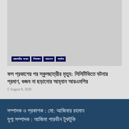
রাজশাহীর সংবাদ
শিক্ষাঙ্গন
সারাদেশ
স্লাইড
ফল প্রকাশের পর স্কুলছাত্রীর মৃত্যু: সিসিটিভিতে ঘটনার
প্রমাণ, গুজব না ছড়ানোর আহ্বান আরএমপির
August 8, 2026
স
ম্পাদক ও প্রকাশক : মো: আজিবার রহমান
যুগ্ম সম্পাদক : আজিমা পারভীন টুকটুকি