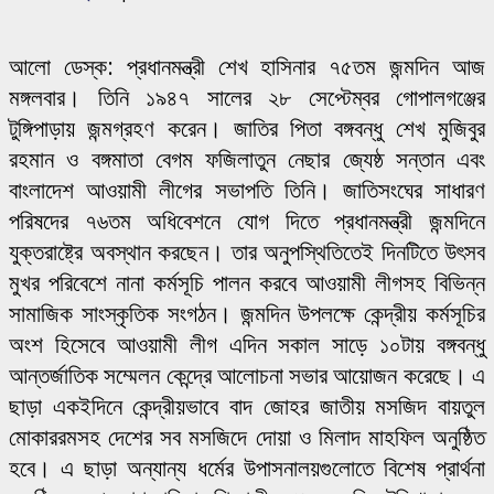
আলো ডেস্ক: প্রধানমন্ত্রী শেখ হাসিনার ৭৫তম জন্মদিন আজ
মঙ্গলবার। তিনি ১৯৪৭ সালের ২৮ সেপ্টেম্বর গোপালগঞ্জের
টুঙ্গিপাড়ায় জন্মগ্রহণ করেন। জাতির পিতা বঙ্গবন্ধু শেখ মুজিবুর
রহমান ও বঙ্গমাতা বেগম ফজিলাতুন নেছার জ্যেষ্ঠ সন্তান এবং
বাংলাদেশ আওয়ামী লীগের সভাপতি তিনি। জাতিসংঘের সাধারণ
পরিষদের ৭৬তম অধিবেশনে যোগ দিতে প্রধানমন্ত্রী জন্মদিনে
যুক্তরাষ্ট্রে অবস্থান করছেন। তার অনুপস্থিতিতেই দিনটিতে উৎসব
মুখর পরিবেশে নানা কর্মসূচি পালন করবে আওয়ামী লীগসহ বিভিন্ন
সামাজিক সাংস্কৃতিক সংগঠন। জন্মদিন উপলক্ষে কেন্দ্রীয় কর্মসূচির
অংশ হিসেবে আওয়ামী লীগ এদিন সকাল সাড়ে ১০টায় বঙ্গবন্ধু
আন্তর্জাতিক সম্মেলন কেন্দ্রে আলোচনা সভার আয়োজন করেছে। এ
ছাড়া একইদিনে কেন্দ্রীয়ভাবে বাদ জোহর জাতীয় মসজিদ বায়তুল
মোকাররমসহ দেশের সব মসজিদে দোয়া ও মিলাদ মাহফিল অনুষ্ঠিত
হবে। এ ছাড়া অন্যান্য ধর্মের উপাসনালয়গুলোতে বিশেষ প্রার্থনা