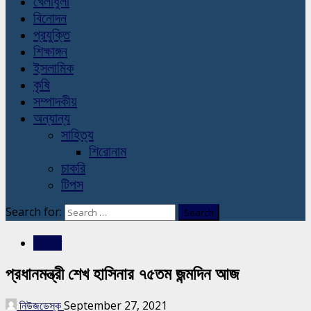
খেলাধুলা
বিনোদন
প্রযুক্তি
শিক্ষাঙ্গন
ইসলামিক
কৃষি
সম্পাদকীয়
অন্যান্য
সাহিত্য
শিরোনাম
চাকরি
টিপস
Search for:
রাজনীতি
প্রধানমন্ত্রী শেখ হাসিনার ৭৫তম জন্মদিন আজ
নিউজডেস্ক
September 27, 2021