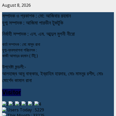
August 8, 2026
স
ম্পাদক ও প্রকাশক : মো: আজিবার রহমান
যুগ্ম সম্পাদক : আজিমা পারভীন টুকটুকি
নি
র্বাহী সম্পাদক : এস. এম. আব্দুল মুগনী নীরো
বার্তা সম্পাদক : মো: মাসুদ রানা
যুগ্ম-ব্যবস্থাপনা পরিচালক :
কাজী আসাদুর রহমান ( টিটু )
উপদেষ্টা মন্ডলী:-
আলহাজ্ব আবু বাক্কার, ইব্রাহিম হায়দার, মোঃ মামনুর রশীদ, মোঃ
মোর্শেদ কামাল রানা
Visitor
Users Today : 5229
This Month : 33225