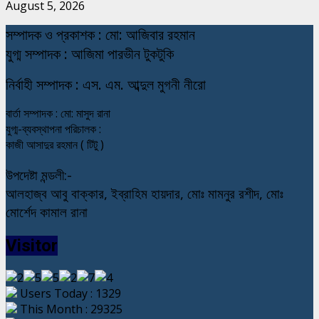
August 5, 2026
স
ম্পাদক ও প্রকাশক : মো: আজিবার রহমান
যুগ্ম সম্পাদক : আজিমা পারভীন টুকটুকি
নি
র্বাহী সম্পাদক : এস. এম. আব্দুল মুগনী নীরো
বার্তা সম্পাদক : মো: মাসুদ রানা
যুগ্ম-ব্যবস্থাপনা পরিচালক :
কাজী আসাদুর রহমান ( টিটু )
উপদেষ্টা মন্ডলী:-
আলহাজ্ব আবু বাক্কার, ইব্রাহিম হায়দার, মোঃ মামনুর রশীদ, মোঃ
মোর্শেদ কামাল রানা
Visitor
Users Today : 1329
This Month : 29325