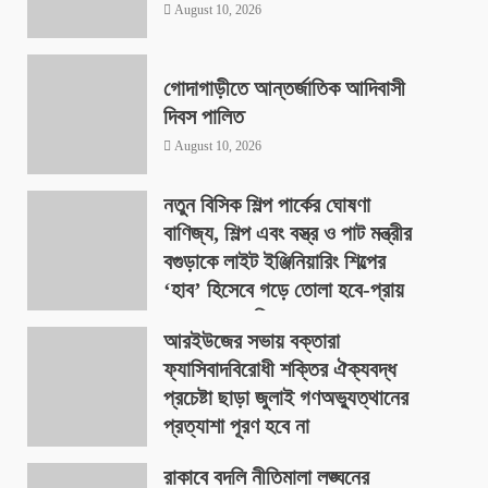
August 10, 2026
গোদাগাড়ীতে আন্তর্জাতিক আদিবাসী
দিবস পালিত
August 10, 2026
নতুন বিসিক শিল্প পার্কের ঘোষণা
বাণিজ্য, শিল্প এবং বস্ত্র ও পাট মন্ত্রীর
বগুড়াকে লাইট ইঞ্জিনিয়ারিং শিল্পের
‘হাব’ হিসেবে গড়ে তোলা হবে-প্রায়
৪০০ একর জমিতে
আরইউজের সভায় বক্তারা
August 9, 2026
ফ্যাসিবাদবিরোধী শক্তির ঐক্যবদ্ধ
প্রচেষ্টা ছাড়া জুলাই গণঅভ্যুত্থানের
প্রত্যাশা পূরণ হবে না
August 9, 2026
রাকাবে বদলি নীতিমালা লঙ্ঘনের