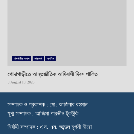
রাজশাহীর সংবাদ
সারাদেশ
স্লাইড
গোদাগাড়ীতে আন্তর্জাতিক আদিবাসী দিবস পালিত
August 10, 2026
স
ম্পাদক ও প্রকাশক : মো: আজিবার রহমান
যুগ্ম সম্পাদক : আজিমা পারভীন টুকটুকি
নি
র্বাহী সম্পাদক : এস. এম. আব্দুল মুগনী নীরো