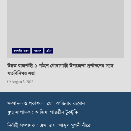
রাজশাহীর সংবাদ
সারাদেশ
স্লাইড
উন্নত রাজশাহী-১ গঠনে গোদাগাড়ী উপজেলা প্রশাসনের সঙ্গে
মতবিনিময় সভা
August 5, 2026
স
ম্পাদক ও প্রকাশক : মো: আজিবার রহমান
যুগ্ম সম্পাদক : আজিমা পারভীন টুকটুকি
নি
র্বাহী সম্পাদক : এস. এম. আব্দুল মুগনী নীরো