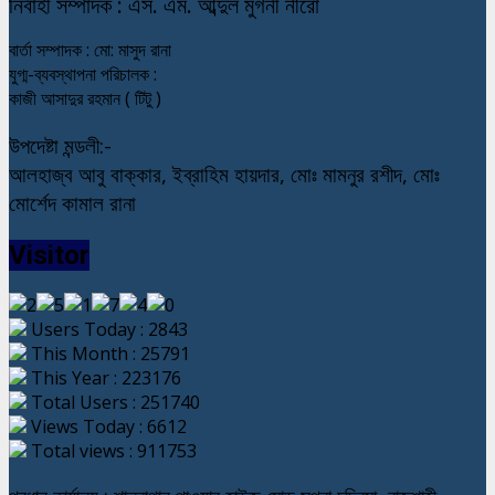
নি
র্বাহী সম্পাদক : এস. এম. আব্দুল মুগনী নীরো
বার্তা সম্পাদক : মো: মাসুদ রানা
যুগ্ম-ব্যবস্থাপনা পরিচালক :
কাজী আসাদুর রহমান ( টিটু )
উপদেষ্টা মন্ডলী:-
আলহাজ্ব আবু বাক্কার, ইব্রাহিম হায়দার, মোঃ মামনুর রশীদ, মোঃ
মোর্শেদ কামাল রানা
Visitor
Users Today : 2843
This Month : 25791
This Year : 223176
Total Users : 251740
Views Today : 6612
Total views : 911753