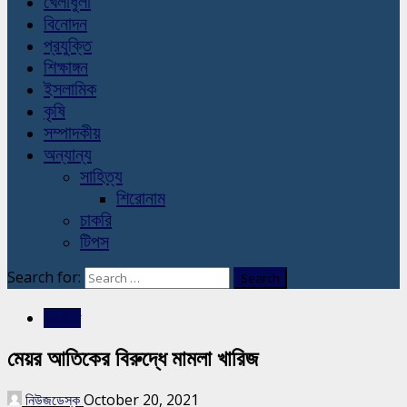
খেলাধুলা
বিনোদন
প্রযুক্তি
শিক্ষাঙ্গন
ইসলামিক
কৃষি
সম্পাদকীয়
অন্যান্য
সাহিত্য
শিরোনাম
চাকরি
টিপস
Search for:
রাজনীতি
মেয়র আতিকের বিরুদ্ধে মামলা খারিজ
নিউজডেস্ক
October 20, 2021