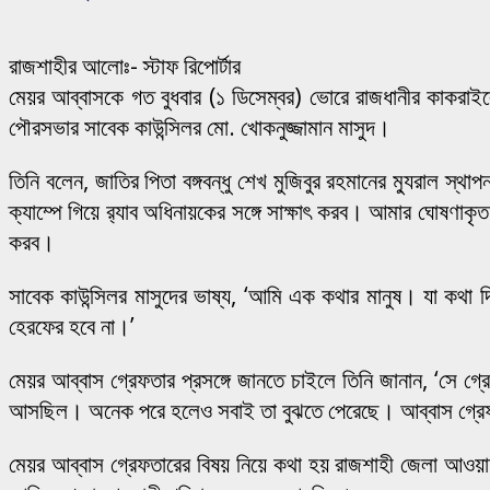
রাজশাহীর আলোঃ- স্টাফ রিপোর্টার
মেয়র আব্বাসকে গত বুধবার (১ ডিসেম্বর) ভোরে রাজধানীর কাকরাইলে
পৌরসভার সাবেক কাউন্সিলর মো. খোকনুজ্জামান মাসুদ।
তিনি বলেন, জাতির পিতা বঙ্গবন্ধু শেখ মুজিবুর রহমানের ম্যুরাল স্
ক্যাম্পে গিয়ে র‌্যাব অধিনায়কের সঙ্গে সাক্ষাৎ করব। আমার ঘোষণাক
করব।
সাবেক কাউন্সিলর মাসুদের ভাষ্য, ‘আমি এক কথার মানুষ। যা কথা 
হেরফের হবে না।’
মেয়র আব্বাস গ্রেফতার প্রসঙ্গে জানতে চাইলে তিনি জানান, ‘সে গ
আসছিল। অনেক পরে হলেও সবাই তা বুঝতে পেরেছে। আব্বাস গ্রেফতা
মেয়র আব্বাস গ্রেফতারের বিষয় নিয়ে কথা হয় রাজশাহী জেলা আওয়ামী