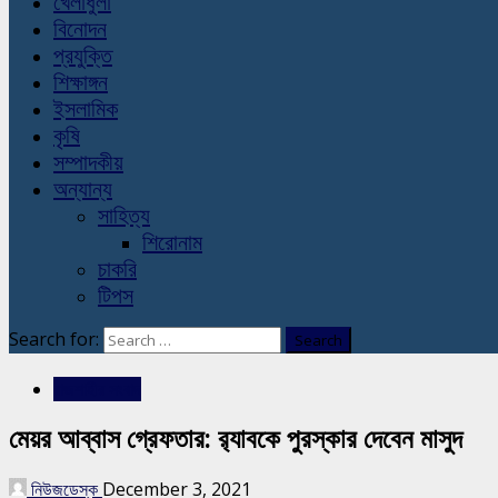
খেলাধুলা
বিনোদন
প্রযুক্তি
শিক্ষাঙ্গন
ইসলামিক
কৃষি
সম্পাদকীয়
অন্যান্য
সাহিত্য
শিরোনাম
চাকরি
টিপস
Search for:
রাজশাহীর সংবাদ
মেয়র আব্বাস গ্রেফতার: র‌্যাবকে পুরস্কার দেবেন মাসুদ
নিউজডেস্ক
December 3, 2021