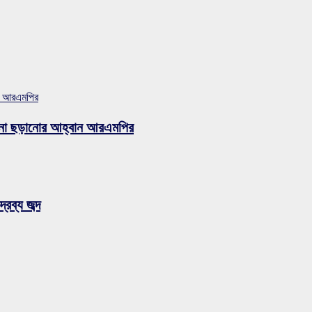
ান আরএমপির
ুজব না ছড়ানোর আহ্বান আরএমপির
রব্য জব্দ