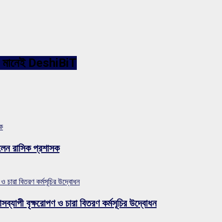
ারনেট মানেই DeshiBiT
সক
লেন রাসিক প্রশাসক
 ও চারা বিতরণ কর্মসূচির উদ্বোধন
সব্যাপী বৃক্ষরোপণ ও চারা বিতরণ কর্মসূচির উদ্বোধন