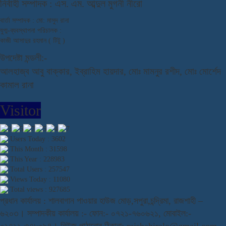
নি
র্বাহী সম্পাদক : এস. এম. আব্দুল মুগনী নীরো
বার্তা সম্পাদক : মো: মাসুদ রানা
যুগ্ম-ব্যবস্থাপনা পরিচালক :
কাজী আসাদুর রহমান ( টিটু )
উপদেষ্টা মন্ডলী:-
আলহাজ্ব আবু বাক্কার, ইব্রাহিম হায়দার, মোঃ মামনুর রশীদ, মোঃ মোর্শেদ
কামাল রানা
Visitor
Users Today : 3602
This Month : 31598
This Year : 228983
Total Users : 257547
Views Today : 11080
Total views : 927685
প্রধান কার্যালয় : শালবাগান পাওয়ার হাউজ মোড়,সপুরা,চন্দ্রিমা, রাজশাহী –
৬২০৩। সম্পাদকীয় কার্যালয় :- ফোন:- ০৭২১-৭৬০৬২১, মোবাইল:-
০১৭১১-৩৭৮০৯৪। নিউজ পাঠানোর ঠিকানা: rajshahiralo@gmail.com