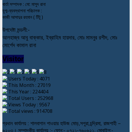
বার্তা সম্পাদক : মো: মাসুদ রানা
যুগ্ম-ব্যবস্থাপনা পরিচালক :
কাজী আসাদুর রহমান ( টিটু )
উপদেষ্টা মন্ডলী:-
আলহাজ্ব আবু বাক্কার, ইব্রাহিম হায়দার, মোঃ মামনুর রশীদ, মোঃ
মোর্শেদ কামাল রানা
Visitor
Users Today : 4071
This Month : 27019
This Year : 224404
Total Users : 252968
Views Today : 9567
Total views : 914708
প্রধান কার্যালয় : শালবাগান পাওয়ার হাউজ মোড়,সপুরা,চন্দ্রিমা, রাজশাহী –
৬২০৩। সম্পাদকীয় কার্যালয় :- ফোন:- ০৭২১-৭৬০৬২১, মোবাইল:-