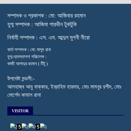
স
ম্পাদক ও প্রকাশক : মো: আজিবার রহমান
যুগ্ম সম্পাদক : আজিমা পারভীন টুকটুকি
নি
র্বাহী সম্পাদক : এস. এম. আব্দুল মুগনী নীরো
বার্তা সম্পাদক : মো: মাসুদ রানা
যুগ্ম-ব্যবস্থাপনা পরিচালক :
কাজী আসাদুর রহমান ( টিটু )
উপদেষ্টা মন্ডলী:-
আলহাজ্ব আবু বাক্কার, ইব্রাহিম হায়দার, মোঃ মামনুর রশীদ, মোঃ
মোর্শেদ কামাল রানা
VISITOR