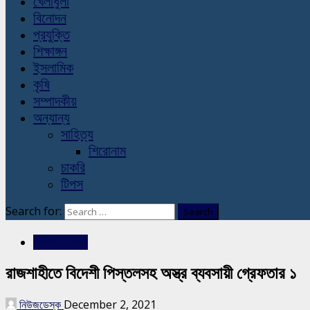
খেলাধুলা
বিনোদন
প্রযুক্তি
শিক্ষাঙ্গন
ইসলামিক
কৃষি
সম্পাদকীয়
অন্যান্য
সাহিত্য
শিরোনাম
চাকরি
টিপস
Search for:
রাজশাহীর সংবাদ
রাজশাহীতে বিদেশী পিস্তলসহ অস্ত্র ব্যবসায়ী গ্রেফতার ১
নিউজডেস্ক
December 2, 2021