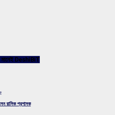
ারনেট মানেই DeshiBiT
সক
লেন রাসিক প্রশাসক