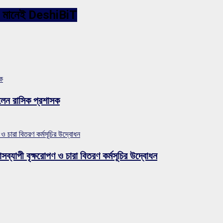
ারনেট মানেই DeshiBiT
সক
লেন রাসিক প্রশাসক
 ও চারা বিতরণ কর্মসূচির উদ্বোধন
সব্যাপী বৃক্ষরোপণ ও চারা বিতরণ কর্মসূচির উদ্বোধন