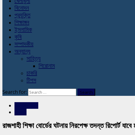
খেলাধুলা
বিনোদন
প্রযুক্তি
শিক্ষাঙ্গন
ইসলামিক
কৃষি
সম্পাদকীয়
অন্যান্য
সাহিত্য
শিরোনাম
চাকরি
টিপস
Search for:
রাজশাহীর সংবাদ
শিক্ষাঙ্গন
রাজশাহী শিক্ষা বোর্ডের ঘটনায় নিরপেক্ষ তদন্ত রিপোর্ট যাবে