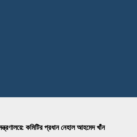
 মন্ত্রণালয়ে: কমিটির প্রধান নেহাল আহমেদ খাঁন