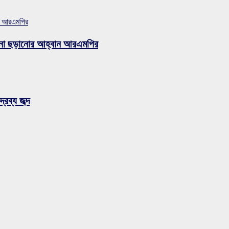
ান আরএমপির
ুজব না ছড়ানোর আহ্বান আরএমপির
রব্য জব্দ