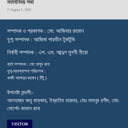
মতবিনিময় সভা
August 5, 2026
স
ম্পাদক ও প্রকাশক : মো: আজিবার রহমান
যুগ্ম সম্পাদক : আজিমা পারভীন টুকটুকি
নি
র্বাহী সম্পাদক : এস. এম. আব্দুল মুগনী নীরো
বার্তা সম্পাদক : মো: মাসুদ রানা
যুগ্ম-ব্যবস্থাপনা পরিচালক :
কাজী আসাদুর রহমান ( টিটু )
উপদেষ্টা মন্ডলী:-
আলহাজ্ব আবু বাক্কার, ইব্রাহিম হায়দার, মোঃ মামনুর রশীদ, মোঃ
মোর্শেদ কামাল রানা
VISITOR