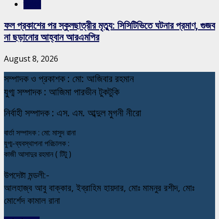
স্লাইড
ফল প্রকাশের পর স্কুলছাত্রীর মৃত্যু: সিসিটিভিতে ঘটনার প্রমাণ, গুজব
না ছড়ানোর আহ্বান আরএমপির
August 8, 2026
স
ম্পাদক ও প্রকাশক : মো: আজিবার রহমান
যুগ্ম সম্পাদক : আজিমা পারভীন টুকটুকি
নি
র্বাহী সম্পাদক : এস. এম. আব্দুল মুগনী নীরো
বার্তা সম্পাদক : মো: মাসুদ রানা
যুগ্ম-ব্যবস্থাপনা পরিচালক :
কাজী আসাদুর রহমান ( টিটু )
উপদেষ্টা মন্ডলী:-
আলহাজ্ব আবু বাক্কার, ইব্রাহিম হায়দার, মোঃ মামনুর রশীদ, মোঃ
মোর্শেদ কামাল রানা