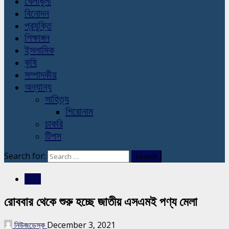
খেলাধুলা
বিনোদন
প্রযুক্তি
শিক্ষাঙ্গন
ইসলামিক
কৃষি
সম্পাদকীয়
অন্যান্য
সাহিত্য
শিরোনাম
চাকরি
টিপস
Search for:
জাতীয়
রোববার থেকে শুরু হচ্ছে জাতীয় এসএমই পণ্য মেলা
নিউজডেস্ক
December 3, 2021