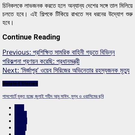
চিনিকলকে লাভজনক করতে হলে অন্যান্য দেশের সঙ্গে তাল মিলিয়ে
চলতে হবে। এই শিল্পকে টিকিয়ে রাখতে সব ধরনের উদ্যোগ শুরু
হবে।
Continue Reading
Previous:
প্রশিক্ষিত সামরিক বাহিনী গড়তে বিভিন্ন
পরিকল্পনা প্রণয়ন করেছি: প্রধানমন্ত্রী
Next:
‘মির্জাপুর’ ওয়েব সিরিজের অভিনেতার রহস্যজনক মৃত্যু
Related Stories
পাসপোর্টে যুক্ত হচ্ছে জুলাই শহীদ আবু সাঈদ, মুগ্ধ ও ওয়াসিমের ছবি
জাতীয়
রাজনীতি
শিরোনাম
সারাদেশ
স্লাইড