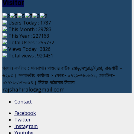
Visitor
Users Today : 1787
This Month : 29783
This Year : 227168
Total Users : 255732
Views Today : 3826
Total views : 920431
প্রধান কার্যালয় : শালবাগান পাওয়ার হাউজ মোড়,সপুরা,চন্দ্রিমা, রাজশাহী –
৬২০৩। সম্পাদকীয় কার্যালয় :- ফোন:- ০৭২১-৭৬০৬২১, মোবাইল:-
০১৭১১-৩৭৮০৯৪। নিউজ পাঠানোর ঠিকানা:
rajshahiralo@gmail.com
Contact
Facebook
Twitter
Instagram
Youtube