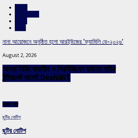
রাজনীতি
রাজশাহীর সংবাদ
সারাদেশ
স্লাইড
নানা আয়োজনে অনুষ্ঠিত হলো আরইউজের ‘ফ্যামিলি ডে-২০২৬’
August 2, 2026
আমরা দিচ্ছি বাধাহীন ও নিরবিচ্ছিন্ন দুর্দান্ত গতির
ইন্টারনেট মানেই DeshiBiT
আরও খবর
ছুটির নোটিশ
ছুটির নোটিশ