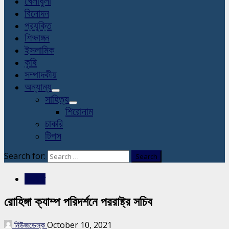
খেলাধুলা
বিনোদন
প্রযুক্তি
শিক্ষাঙ্গন
ইসলামিক
কৃষি
সম্পাদকীয়
অন্যান্য
সাহিত্য
শিরোনাম
চাকরি
টিপস
Search for:
রাজনীতি
রোহিঙ্গা ক্যাম্প পরিদর্শনে পররাষ্ট্র সচিব
নিউজডেস্ক
October 10, 2021