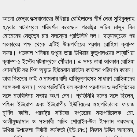
আলো ডেস্ক:কক্সবাজারের উখিয়ায় রোহিঙ্গাদের শীর্ষ নেতা মুহিবুল্লাহ
হত্যার ঘটনাস্থল পরিদর্শন করেছেন পররাষ্ট্র সচিব মাসুদ বিন
মোমেনের নেতৃত্বে চার সদস্যের প্রতিনিধি দল। হত্যাকান্ডের পর
সরকারের পক্ষ থেকে এটিই উচ্চপর্যায়ের প্রথম রোহিঙ্গা ক্যাম্প
সফর। গতকাল শনিবার দুপুরে তারা উখিয়ার কুতুপালংয়ের লম্বাশিয়া
ক্যাম্প-১ ইস্টের ঘটনাস্থলে পৌঁছান। এ সময় তারা আরকান রোহিঙ্গা
সোসাইটি ফর পিস অ্যান্ড হিউম্যান রাইটস কার্যালয় পরিদর্শন করেন।
তারা নিহতের ভাই ও মামলার বাদী হাবিবুল্লাহসহ সাধারণ রোহিঙ্গাদের
সঙ্গে কথা বলেন। পরে প্রতিনিধি দল ক্যাম্প প্রশাসন ও সংশ্লিষ্টদের
সঙ্গে মতবিনিময় সভায় অংশ নেন। প্রতিনিধি দলের সঙ্গে ছিলেন,
পশ্চিম ইউরোপ এবং ইউরোপীয় ইউনিয়নের মহাপরিচালক ফায়াজ
মুর্শিদ কাজি, পররাষ্ট্র সচিবের দপ্তরের মহাপরিচালক মো.
আলীমুজ্জামান ও সহকারী সচিব শোয়াইব-উল ইসলাম তরফদার,
উখিয়া উপজেলা নির্বাহী কর্মকর্তা (ইউএনও) নিজাম উদ্দিন আহমেদ,