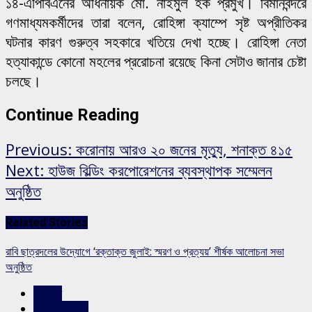
১৪-এপিবিএনের অধিনায়ক মো. নাইমুল হক প্রমুখ। বিমানবন্দরে
গণমাধ্যমকর্মীদের তারা বলেন, রোহিঙ্গা ক্যাম্পে সৃষ্ট অপ্রীতিকর
ঘটনার কারণ গুরুত্ব সহকারে খতিয়ে দেখা হচ্ছে। রোহিঙ্গা নেতা
হত্যাকান্ডে কোনো মহলের প্ররোচনা রয়েছে কিনা সেটাও জানার চেষ্টা
চলছে।
Continue Reading
Previous:
করোনায় আরও ২০ জনের মৃত্যু, শনাক্ত ৪১৫
Next:
হাউজ বিল্ডিং করপোরেশনের ব্যবস্থাপক সম্মেলন
অনুষ্ঠিত
Related Stories
রাবি ছাত্রদলের উদ্যোগে ‘রক্তাক্ত জুলাই: স্মরণ ও প্রত্যয়’ শীর্ষক আলোচনা সভা
অনুষ্ঠিত
রাজনীতি
রাজশাহীর সংবাদ