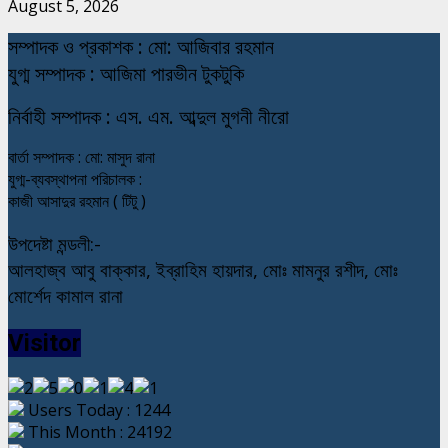
August 5, 2026
স
ম্পাদক ও প্রকাশক : মো: আজিবার রহমান
যুগ্ম সম্পাদক : আজিমা পারভীন টুকটুকি
নি
র্বাহী সম্পাদক : এস. এম. আব্দুল মুগনী নীরো
বার্তা সম্পাদক : মো: মাসুদ রানা
যুগ্ম-ব্যবস্থাপনা পরিচালক :
কাজী আসাদুর রহমান ( টিটু )
উপদেষ্টা মন্ডলী:-
আলহাজ্ব আবু বাক্কার, ইব্রাহিম হায়দার, মোঃ মামনুর রশীদ, মোঃ
মোর্শেদ কামাল রানা
Visitor
Users Today : 1244
This Month : 24192