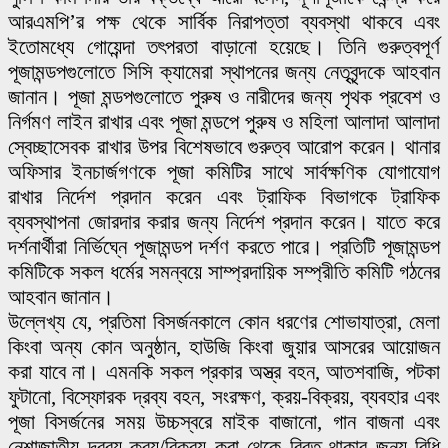
আরএমপি’র পক্ষ থেকে সার্বিক নিরাপত্তা ব্যবস্থা থাকবে এবং
ইতোমধ্যে গোয়েন্দা তৎপরতা বাড়ানো হয়েছে। তিনি গুরুত্বপূর্ণ
পূজামন্ডপগুলোতে সিসি ক্যামেরা স্থাপনের জন্য নেতৃবৃন্দকে আহবান
জানান। পূজা মন্ডপগুলোতে পুরুষ ও নারীদের জন্য পৃথক প্রবেশ ও
নির্গমণ লাইন রাখার এবং পূজা মন্ডপে পুরুষ ও মহিলা আলাদা আলাদা
স্বেচ্ছাসেবক রাখার উপর বিশেষভাবে গুরুত্ব আরোপ করেন। থানার
অফিসার ইনচার্জগণকে পূজা কমিটির সাথে সার্বক্ষণিক যোগাযোগ
রাখার নির্দেশ প্রদান করেন এবং ট্রাফিক বিভাগকে ট্রাফিক
ব্যবস্থাপনা জোরদার করার জন্য নির্দেশ প্রদান করেন। যাতে করে
দর্শনার্থীরা নির্ভিঘ্নে পূজামন্ডপ দর্শণ করতে পারে। প্রতিটি পূজামন্ডপ
কমিটিকে সকল ধর্মের সমন্বয়ে সাম্প্রদায়িক সম্প্রীতি কমিটি গঠনের
আহবান জানান।
উল্লেখ্য যে, প্রতিমা বিসর্জনকালে কোন ধরণের শোভাযাত্রা, মেলা
কিংবা অন্য কোন অনুষ্ঠান, হাউজি কিংবা জুয়ার আসরের আয়োজন
করা যাবে না। এমনকি সকল প্রকার অস্ত্র বহন, আতশবাজি, পটকা
ফুটানো, বিস্ফোরক দ্রব্য বহন, সংরক্ষণ, ক্রয়-বিক্রয়, ব্যবহার এবং
পূজা বিসর্জনের সময় উচ্চস্বরে মাইক বাজানো, গান বাজনা এবং
নেশাজাতীয় দ্রব্য ক্রয়/বিক্রয় করা থেকে বিরত থাকার জন্য বিধি