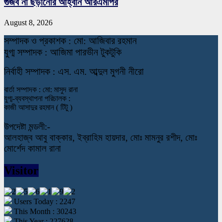
গুজব না ছড়ানোর আহ্বান আরএমপির
August 8, 2026
স
ম্পাদক ও প্রকাশক : মো: আজিবার রহমান
যুগ্ম সম্পাদক : আজিমা পারভীন টুকটুকি
নি
র্বাহী সম্পাদক : এস. এম. আব্দুল মুগনী নীরো
বার্তা সম্পাদক : মো: মাসুদ রানা
যুগ্ম-ব্যবস্থাপনা পরিচালক :
কাজী আসাদুর রহমান ( টিটু )
উপদেষ্টা মন্ডলী:-
আলহাজ্ব আবু বাক্কার, ইব্রাহিম হায়দার, মোঃ মামনুর রশীদ, মোঃ
মোর্শেদ কামাল রানা
Visitor
Users Today : 2247
This Month : 30243
This Year : 227628