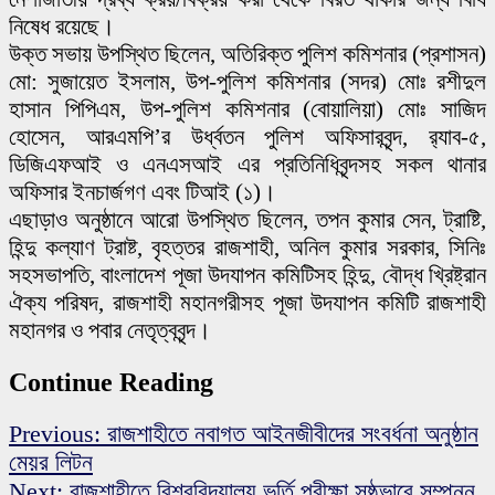
নিষেধ রয়েছে।
উক্ত সভায় উপস্থিত ছিলেন, অতিরিক্ত পুলিশ কমিশনার (প্রশাসন)
মো: সুজায়েত ইসলাম, উপ-পুলিশ কমিশনার (সদর) মোঃ রশীদুল
হাসান পিপিএম, উপ-পুলিশ কমিশনার (বোয়ালিয়া) মোঃ সাজিদ
হোসেন, আরএমপি’র উর্ধ্বতন পুলিশ অফিসারবৃন্দ, র‌্যাব-৫,
ডিজিএফআই ও এনএসআই এর প্রতিনিধিবৃন্দসহ সকল থানার
অফিসার ইনচার্জগণ এবং টিআই (১)।
এছাড়াও অনুষ্ঠানে আরো উপস্থিত ছিলেন, তপন কুমার সেন, ট্রাষ্টি,
হিন্দু কল্যাণ ট্রাষ্ট, বৃহত্তর রাজশাহী, অনিল কুমার সরকার, সিনিঃ
সহসভাপতি, বাংলাদেশ পূজা উদযাপন কমিটিসহ হিন্দু, বৌদ্ধ খ্রিষ্ট্রান
ঐক্য পরিষদ, রাজশাহী মহানগরীসহ পূজা উদযাপন কমিটি রাজশাহী
মহানগর ও পবার নেতৃত্ববৃন্দ।
Continue Reading
Previous:
রাজশাহীতে নবাগত আইনজীবীদের সংবর্ধনা অনুষ্ঠান
মেয়র লিটন
Next:
রাজশাহীতে বিশ্ববিদ্যালয় ভর্তি পরীক্ষা সুষ্ঠুভাবে সম্পন্ন