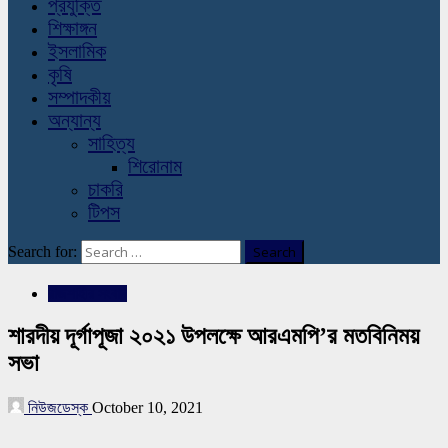
প্রযুক্তি
শিক্ষাঙ্গন
ইসলামিক
কৃষি
সম্পাদকীয়
অন্যান্য
সাহিত্য
শিরোনাম
চাকরি
টিপস
Search for:
রাজশাহীর সংবাদ
শারদীয় দূর্গাপূজা ২০২১ উপলক্ষে আরএমপি’র মতবিনিময়
সভা
নিউজডেস্ক
October 10, 2021