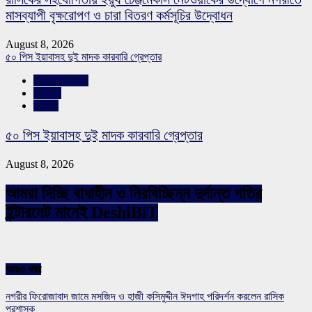
মাসব্যাপী বৃক্ষরোপণ ও চারা বিতরণ কর্মসূচির উদ্বোধন
August 8, 2026
৫০ পিস ইয়াবাসহ দুই মাদক কারবারি গ্রেপ্তার
রাজশাহীর সংবাদ
সারাদেশ
স্লাইড
৫০ পিস ইয়াবাসহ দুই মাদক কারবারি গ্রেপ্তার
August 8, 2026
আমরা দিচ্ছি বাধাহীন ও নিরবিচ্ছিন্ন দুর্দান্ত গতির
ইন্টারনেট মানেই DeshiBiT
আরও খবর
নগরীর ফিরোজাবাদ জামে মসজিদ ও হাজী কসিমুদ্দীন ঈদগাহ পরিদর্শন করলেন রাসিক
প্রশাসক