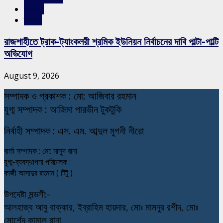
সারাদেশ
স্লাইড
রাজশাহীতে ট্রাক-ট্যাংকলরী শ্রমিক ইউনিয়ন নির্বাচনের দাবি পাল্টা-পাল্টি
অভিযোগ
August 9, 2026
স
ম্পাদক ও প্রকাশক : মো: আজিবার রহমান
যুগ্ম সম্পাদক : আজিমা পারভীন টুকটুকি
নি
র্বাহী সম্পাদক : এস. এম. আব্দুল মুগনী নীরো
বার্তা সম্পাদক : মো: মাসুদ রানা
যুগ্ম-ব্যবস্থাপনা পরিচালক :
কাজী আসাদুর রহমান ( টিটু )
উপদেষ্টা মন্ডলী:-
আলহাজ্ব আবু বাক্কার, ইব্রাহিম হায়দার, মোঃ মামনুর রশীদ, মোঃ
মোর্শেদ কামাল রানা