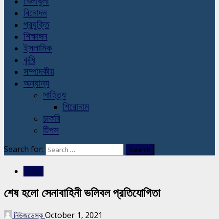
খেলাধুলা
বিনোদন
প্রযুক্তি
শিক্ষাঙ্গন
ইসলামিক
কৃষি
সম্পাদকীয়
অন্যান্য
সাহিত্য
শিরোনাম
চাকরি
টিপস
Search for:
খেলাধুলা
শেষ হলো সেনাবাহিনী ভলিবল প্রতিযোগিতা
নিউজডেস্ক
October 1, 2021