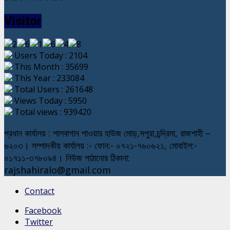
Visitor
Users Today : 2104
This Month : 35699
This Year : 233084
Total Users : 261648
Views Today : 5950
Total views : 939420
প্রধান কার্যালয় : শালবাগান পাওয়ার হাউজ মোড়,সপুরা,চন্দ্রিমা, রাজশাহী –
৬২০৩। সম্পাদকীয় কার্যালয় :- ফোন:- ০৭২১-৭৬০৬২১, মোবাইল:-
০১৭১১-৩৭৮০৯৪। নিউজ পাঠানোর ঠিকানা:
rajshahiralo@gmail.com
Contact
Facebook
Twitter