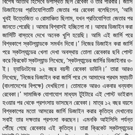
বিশেষ অতিথি হিসেবে উপস্থিত ছিল রেবেকা ও তার পরিবার। জার্সি
ডিজাইনের প্রতিযোগিতাটি জেতার পর রেবেকা বলেছিলেন, ‘আমি
খুবই উত্তেজিত ও রোমাঞ্চিত ছিলাম, যখন প্রতিযোগিতা জেতার পর
জানতে পেরেছি। আমার বিশ্বাসই হচ্ছিলো না। আমার ডিজাইন করা
জার্সিটি বাস্তবে দেখে অনেক খুশি হয়েছি। আমি এই জার্সি পরে
বিশ্বকাপে স্কটল্যান্ডকে সমর্থন দিবো।’ নিজের ডিজাইন করা জার্সি
পরে স্কটল্যান্ডের খেলা দেখা অবস্থায় তোলা রেবেকার ছবি পোস্ট
করে ক্রিকেট স্কটল্যান্ড লিখেছে, ‘স্কটল্যান্ডের জার্সির ডিজাইনার ও-
ই। হ্যাডিংটনের ১২ বছর বয়সী রেবেকা ডাউনি।’ তারা আরও
লিখেছে, ‘নিজের ডিজাইন করা জার্সি পরে সে আমাদের প্রথম ম্যাচটি
(বাংলাদেশের বিপক্ষে) দেখছিলো। তোমাকে আরও একবার ধন্যবাদ
রেবেকা।’ সামাজিক যোগাযোগ মাধ্যম টুইটারে এই পোস্ট ভাইরাল
হওয়ার পর থেকে প্রশংসায় ভাসছেন রেবেকা। মাত্র ১২ বছর বয়সে
বিশ্বকাপের মতো আসরের জার্সি ডিজাইন করার কৃতিত্ব দেখানোয়
সবাই তার দক্ষতার প্রশংসা করছেন। এমনকি আইসিসি পর্যন্ত
পৌঁছে গেছে রেবেকার এই কৃতিত্ব। তারা ক্রিকেট স্কটল্যান্ডের