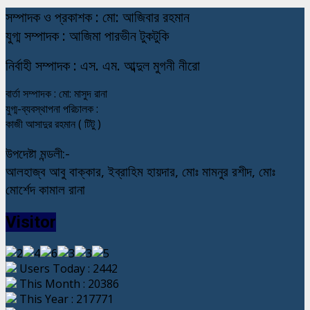
স
ম্পাদক ও প্রকাশক : মো: আজিবার রহমান
যুগ্ম সম্পাদক : আজিমা পারভীন টুকটুকি
নি
র্বাহী সম্পাদক : এস. এম. আব্দুল মুগনী নীরো
বার্তা সম্পাদক : মো: মাসুদ রানা
যুগ্ম-ব্যবস্থাপনা পরিচালক :
কাজী আসাদুর রহমান ( টিটু )
উপদেষ্টা মন্ডলী:-
আলহাজ্ব আবু বাক্কার, ইব্রাহিম হায়দার, মোঃ মামনুর রশীদ, মোঃ
মোর্শেদ কামাল রানা
Visitor
Users Today : 2442
This Month : 20386
This Year : 217771