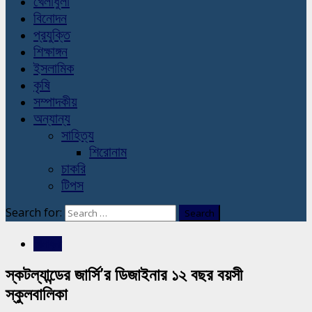
খেলাধুলা
বিনোদন
প্রযুক্তি
শিক্ষাঙ্গন
ইসলামিক
কৃষি
সম্পাদকীয়
অন্যান্য
সাহিত্য
শিরোনাম
চাকরি
টিপস
Search for:
খেলাধুলা
স্কটল্যান্ডের জার্সি’র ডিজাইনার ১২ বছর বয়সী
স্কুলবালিকা