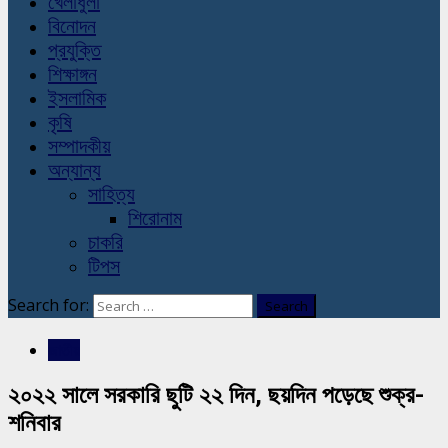
খেলাধুলা
বিনোদন
প্রযুক্তি
শিক্ষাঙ্গন
ইসলামিক
কৃষি
সম্পাদকীয়
অন্যান্য
সাহিত্য
শিরোনাম
চাকরি
টিপস
Search for:
জাতীয়
২০২২ সালে সরকারি ছুটি ২২ দিন, ছয়দিন পড়েছে শুক্র-
শনিবার