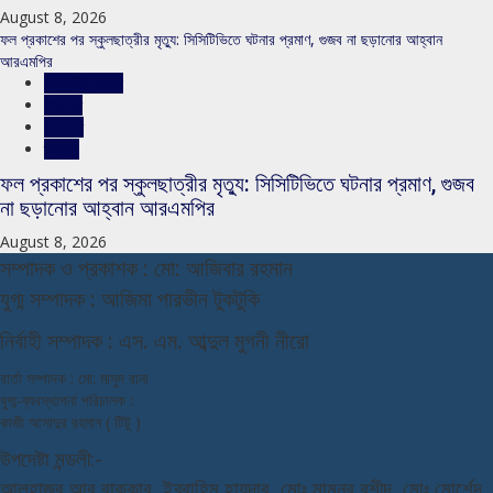
August 8, 2026
ফল প্রকাশের পর স্কুলছাত্রীর মৃত্যু: সিসিটিভিতে ঘটনার প্রমাণ, গুজব না ছড়ানোর আহ্বান
আরএমপির
রাজশাহীর সংবাদ
শিক্ষাঙ্গন
সারাদেশ
স্লাইড
ফল প্রকাশের পর স্কুলছাত্রীর মৃত্যু: সিসিটিভিতে ঘটনার প্রমাণ, গুজব
না ছড়ানোর আহ্বান আরএমপির
August 8, 2026
স
ম্পাদক ও প্রকাশক : মো: আজিবার রহমান
যুগ্ম সম্পাদক : আজিমা পারভীন টুকটুকি
নি
র্বাহী সম্পাদক : এস. এম. আব্দুল মুগনী নীরো
বার্তা সম্পাদক : মো: মাসুদ রানা
যুগ্ম-ব্যবস্থাপনা পরিচালক :
কাজী আসাদুর রহমান ( টিটু )
উপদেষ্টা মন্ডলী:-
আলহাজ্ব আবু বাক্কার, ইব্রাহিম হায়দার, মোঃ মামনুর রশীদ, মোঃ মোর্শেদ