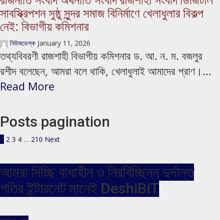
রাজনীতি সংবাদ অর্থনীতি সংবাদ রাজশাহী সংবাদ ডিজিটাল
সাবস্ক্রিপশন সুষ্ঠু সুন্দর সমাজ বিনির্মাণে খেলাধুলার বিকল্প
নেই: বিভাগীয় কমিশনার
নিউজডেস্ক
January 11, 2026
তথ্যবিবরণী রাজশাহী বিভাগীয় কমিশনার ড. আ. ন. ম. বজলুর
রশীদ বলেছেন, আমরা বলে থাকি, খেলাধুলাই আমাদের প্রাণ।...
Read More
Posts pagination
1
2
3
4
…
210
Next
আমরা দিচ্ছি বাধাহীন ও নিরবিচ্ছিন্ন দুর্দান্ত
গতির ইন্টারনেট মানেই DeshiBiT