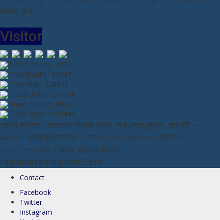
কামাল রানা
Visitor
Users Today : 3251
This Month : 31247
This Year : 228632
Total Users : 257196
Views Today : 9836
Total views : 926441
প্রধান কার্যালয় : শালবাগান পাওয়ার হাউজ মোড়,সপুরা,চন্দ্রিমা, রাজশাহী –
৬২০৩। সম্পাদকীয় কার্যালয় :- ফোন:- ০৭২১-৭৬০৬২১, মোবাইল:-
০১৭১১-৩৭৮০৯৪। নিউজ পাঠানোর ঠিকানা:
rajshahiralo@gmail.com
Contact
Facebook
Twitter
Instagram