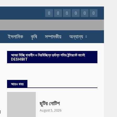
Facebook
Twitter
Instagram
Youtube
VK
LinkedIn
ইসলামিক
কৃষি
সম্পাদকীয়
অন্যান্য
আমরা দিচ্ছি বাধাহীন ও নিরবিচ্ছিন্ন দুর্দান্ত গতির ইন্টারনেট মানেই
DESHIBIT
আরও খবর
ছুটির নোটিশ
র
August 5, 2026