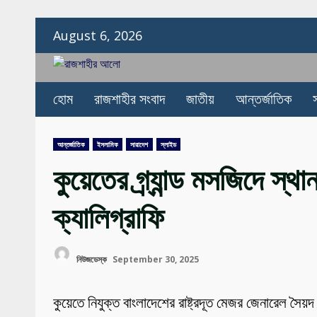
Skip
August 6, 2026
to
content
হোম
রাজশাহীর সংবাদ
জাতীয়
আন্তর্জাতিক
আন্তর্জাতিক
ইসলামিক
সারাদেশ
স্লাইড
কুয়েতের গ্র্যান্ড মসজিদে স্থ
ক্যালিগ্রাফি
নিউজডেস্ক
September 30, 2025
কুয়েতে নিযুক্ত বাংলাদেশের রাষ্ট্রদূত মেজর জেনারেল সৈয়