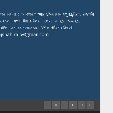
রধান কার্যালয় : শালবাগান পাওয়ার হাউজ মোড়,সপুরা,চন্দ্রিমা, রাজশাহী
৬২০৩। সম্পাদকীয় কার্যালয় :- ফোন:- ০৭২১-৭৬০৬২১,
বাইল:- ০১৭১১-৩৭৮০৯৪। নিউজ পাঠানোর ঠিকানা:
ajshahiralo@gmail.com
Facebook
Twitter
Instagram
Youtube
VK
LinkedIn